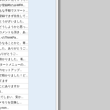
録時のみWPA...
な手順でスマート...
録できず往生して...
とうがざいました。
うしようかと思っ...
メントも頂き、あ...
hinkPa...
なることかと。胃...
た。ありがとうご...
ありがとうご...
かりました。 私...
タートメニューの...
のセットアップ...
助かりました！ど...
てます
こにありますか
..
てしまい、安か...
メモリを交換し...
on...