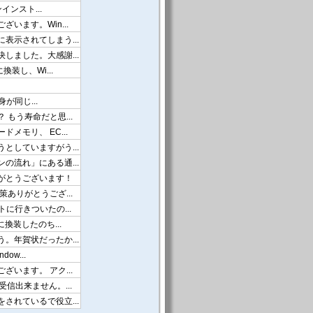
ンインスト...
います。Win...
表示されてしまう...
しました。大感謝...
換装し、Wi...
身が同じ...
 もう寿命だと思...
メモリ、 EC...
としていますがう...
の流れ」にある通...
がとうございます！
策ありがとうござ...
に行きついたの...
に換装したのち...
。年賀状だったか...
ow...
ざいます。 アク...
信出来ません。...
されているで役立...