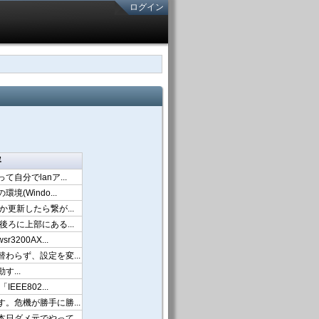
ログイン
容
自分でlanア...
(Windo...
か更新したら繋が...
後ろに上部にある...
200AX...
わらず、設定を変...
動す...
EE802...
。危機が勝手に勝...
日ダメ元でやって...