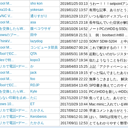
ool M...
sho kon
2019/01/25 03:13
うわー！！！setpointア
ra10-&...
yokesan
2019/01/22 13:57
有用な記事、ありがとうござ
VNC V...
通りすがり
2018/12/29 13:27
いつも端のディスプレイに
ool M...
asa
2018/12/15 23:18
長年悩んでいた症状が解決
を交換したらW...
腹ペコウサギ
2018/10/26 14:52
ノートPCのHDDをSSDに
dowsのブー...
田中
2018/09/18 21:51
1. 例：bootsect /nt60 ...
hinkV...
lazydog
2018/07/07 12:03
SONY SDM-S204 と中
ool M...
コンピュータ部員
2018/06/27 00:24
これで解決するの！！？？
oolでEC...
QTA
2018/05/31 18:56
起動しないのがレジスタード
blesで特...
kopo3
2018/05/17 19:34
似たようなうことを行おう
リカで電話+デー...
か
2018/04/03 15:25
上記「アクティベーション
ool M...
jack
2018/03/19 19:15
ずっと悩んでましたあり
ool M...
foo
2018/03/08 22:22
無事うごきました。 解決
oolでEC...
RDJP
2018/03/04 13:45
SPD書き換えでこのサイト
を交換したらW...
Kyle
2018/03/03 13:01
PCのHDDを新しいHDD
らない印刷を止め...
たに
2017/12/20 17:59
焦ってました。ありがとう
ows 10...
ET
2017/10/29 10:44
Mac miniに入れているWind
リカで電話+デー...
たかさん
2017/09/12 12:06
早速コメントありがとうご
リカで電話+デー...
Keroberos
2017/09/12 01:38
はい。SMSは現地でしか受
リカで電話+デー...
たかさん
2017/09/11 12:53
とてもわかりやすく整理を