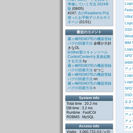
Logic
準備していく方法 2024年
版
(08/05)
Fedo
#247:
古のRaspberry Piを
Ultra
使ったお手軽デジタルサイ
ネージ
(01/31)
Logic
SSD
最近のコメント
Win
霧ヶ峰REMOTEの機器登録
IBM T
バグの回避方法
金曜が大好
きなOL
Logic
brother製スキャンツール
SPDT
ControlCenter4を直接起動
する方法
hy
ipta
霧ヶ峰REMOTEの機器登録
アメ
バグの回避方法
せつこ
霧ヶ峰REMOTEの機器登録
Logic
バグの回避方法
nn
Logic
霧ヶ峰REMOTEの機器登録
バグの回避方法
n
SPDT
SSD
System info
止ま
Total time :
20.2
ms
Wind
DB time :
3.2
ms
Runtime : FastCGI
アメ
RDBMS : MySQL
アメ
Access info
アメ
Visitor : 3,060,733 (
t:0
/
y:0
)