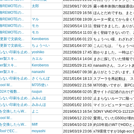
REMOTEの...
太郎
2023/09/17 00:26
霧ヶ峰本体側の無線通信が登
REMOTEの...
2023/07/29 16:56
ほんとだめですね、まとも
REMOTEの...
マル
2023/07/08 19:09
ルーター変えてから全く登
REMOTEの...
モカ
2023/05/14 13:11
登録できました。ありが
REMOTEの...
モカ
2023/05/14 11:03
全く登録できないので、ど
S更新で文鎮化...
Keroberos
2023/01/06 01:23
ちょうべい様、わざわざコ
S更新で文鎮化...
ちょうべい
2023/01/04 07:30
こんにちは。「ちょうべいのT
らない印刷を止め...
yoshiko
2022/08/28 17:45
助かりました。一時はどう
her製スキ...
カエル
2022/06/14 14:04
まさに探していた情報でし
her製スキ...
Keroberos
2022/05/29 21:43
nanashiさん、コメント
her製スキ...
nanashi
2022/04/07 09:38
ありがとうございます。助
らない印刷を止め...
さくらんぼ
2021/01/04 18:13
スプーラを再起動は、 ス
ool M...
M705使い
2020/09/22 21:58
M705使いですが、新PC
802Aで複数...
ruujun
2020/08/08 02:05
貴サイトの記述のおかげで
らない印刷を止め...
みみんほ
2020/01/02 10:02
止まらないルーフに陥っ
らない印刷を止め...
みみんほ
2020/01/02 10:01
マイコンピューターはど
を交換したらW...
よこ
2019/06/13 16:54
SONY VAIO PCG-11211N.
ool M...
2019/06/12 22:02
愛用していたG500が壊れ
を交換したらW...
Miff
2019/04/10 02:19
約10年前のW7でHDDと
oolでEC...
moyashi
2019/03/19 23:06
x79環境ですが16gb eccをn