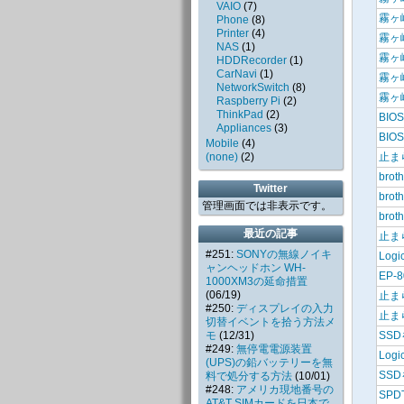
VAIO
(
7
)
霧ヶ峰
Phone
(
8
)
Printer
(
4
)
霧ヶ峰
NAS
(
1
)
霧ヶ峰
HDDRecorder
(
1
)
CarNavi
(
1
)
霧ヶ峰
NetworkSwitch
(
8
)
霧ヶ峰
Raspberry Pi
(
2
)
ThinkPad
(
2
)
BIO
Appliances
(
3
)
BIO
Mobile
(
4
)
止ま
(none)
(
2
)
brot
Twitter
brot
管理画面では非表示です。
brot
最近の記事
止ま
#251:
SONYの無線ノイキ
Logic
ャンヘッドホン WH-
EP-
1000XM3の延命措置
(06/19)
止ま
#250:
ディスプレイの入力
止ま
切替イベントを拾う方法メ
モ
(12/31)
SSD
#249:
無停電電源装置
Logic
(UPS)の鉛バッテリーを無
SSD
料で処分する方法
(10/01)
#248:
アメリカ現地番号の
SPDT
AT&T SIMカードを日本で