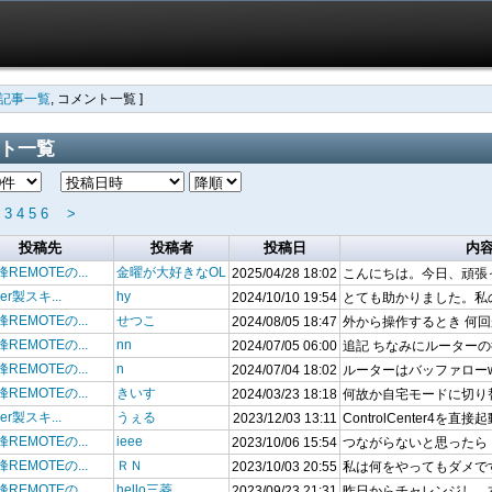
記事一覧
,
コメント一覧
]
ト一覧
3
4
5
6
>
投稿先
投稿者
投稿日
内
REMOTEの...
金曜が大好きなOL
2025/04/28 18:02
こんにちは。今日、頑張って
her製スキ...
hy
2024/10/10 19:54
とても助かりました。私の環境
REMOTEの...
せつこ
2024/08/05 18:47
外から操作するとき 何回
REMOTEの...
nn
2024/07/05 06:00
追記 ちなみにルーターの
REMOTEの...
n
2024/07/04 18:02
ルーターはバッファローwsr3
REMOTEの...
きいす
2024/03/23 18:18
何故か自宅モードに切り替
her製スキ...
うぇる
2023/12/03 13:11
ControlCenter4を直接起
REMOTEの...
ieee
2023/10/06 15:54
つながらないと思ったら 「IE
REMOTEの...
ＲＮ
2023/10/03 20:55
私は何をやってもダメです
REMOTEの...
hello三菱
2023/09/23 21:31
昨日からチャレンジし、本