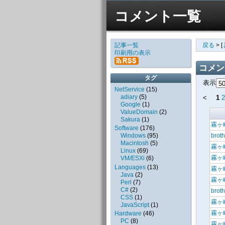
コメント一覧
記事一覧
戻る
>
[
印刷用の表示
コメン
タグ
表示
NetService
(
15
)
adiary
(
5
)
<
1
2
Google
(
1
)
ValueDomain
(
2
)
Sakura
(
1
)
霧ヶ峰
Software
(
176
)
Windows
(
95
)
brot
Macintosh
(
5
)
霧ヶ峰
Linux
(
69
)
霧ヶ峰
VM/ESXi
(
6
)
Languages
(
13
)
霧ヶ峰
Java
(
2
)
霧ヶ峰
Perl
(
7
)
C#
(
2
)
brot
CSS
(
1
)
霧ヶ峰
JavaScript
(
1
)
霧ヶ峰
Hardware
(
46
)
PC
(
8
)
霧ヶ峰