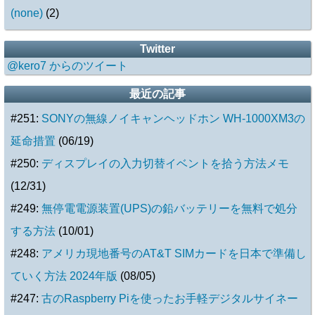
(none)
(
2
)
Twitter
@kero7 からのツイート
最近の記事
#251:
SONYの無線ノイキャンヘッドホン WH-1000XM3の
延命措置
(06/19)
#250:
ディスプレイの入力切替イベントを拾う方法メモ
(12/31)
#249:
無停電電源装置(UPS)の鉛バッテリーを無料で処分
する方法
(10/01)
#248:
アメリカ現地番号のAT&T SIMカードを日本で準備し
ていく方法 2024年版
(08/05)
#247:
古のRaspberry Piを使ったお手軽デジタルサイネー