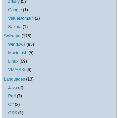
adiary
(
5
)
Google
(
1
)
ValueDomain
(
2
)
Sakura
(
1
)
Software
(
176
)
Windows
(
95
)
Macintosh
(
5
)
Linux
(
69
)
VM/ESXi
(
6
)
Languages
(
13
)
Java
(
2
)
Perl
(
7
)
C#
(
2
)
CSS
(
1
)