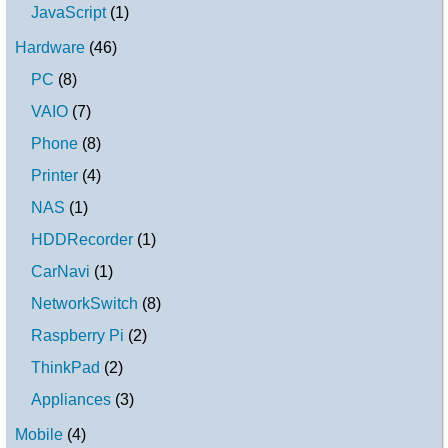
JavaScript
(
1
)
Hardware
(
46
)
PC
(
8
)
VAIO
(
7
)
Phone
(
8
)
Printer
(
4
)
NAS
(
1
)
HDDRecorder
(
1
)
CarNavi
(
1
)
NetworkSwitch
(
8
)
Raspberry Pi
(
2
)
ThinkPad
(
2
)
Appliances
(
3
)
Mobile
(
4
)