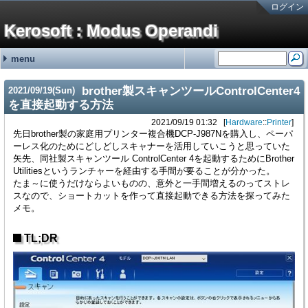
ログイン
Kerosoft : Modus Operandi
menu
#251:
#250:
#249:
#248:
#247:
最近の記事
最近のコメント
タグ
霧ヶ峰REMOTEの機器登録バグの回避方法 金曜が大好きなOL
brother製スキャンツールControlCenter4を直接起動する方法 hy
霧ヶ峰REMOTEの機器登録バグの回避方法 せつこ
霧ヶ峰REMOTEの機器登録バグの回避方法 nn
霧ヶ峰REMOTEの機器登録バグの回避方法 n
NetService (15)
Software (176)
Languages (13)
Hardware (46)
Mobile (4)
(none) (2)
adiary (5)
Google (1)
ValueDomain (2)
Sakura (1)
Windows (95)
Macintosh (5)
Linux (69)
VM/ESXi (6)
Java (2)
Perl (7)
C# (2)
CSS (1)
JavaScript (1)
PC (8)
VAIO (7)
Phone (8)
Printer (4)
NAS (1)
HDDRecorder (1)
CarNavi (1)
NetworkSwitch (8)
Raspberry Pi (2)
ThinkPad (2)
Appliances (3)
brother製スキャンツールControlCenter4
2021
/
09
/
19
(Sun)
SONYの無線ノイキャンヘッドホン WH-1000XM3の延命措置 (06/19)
ディスプレイの入力切替イベントを拾う方法メモ (12/31)
無停電電源装置(UPS)の鉛バッテリーを無料で処分する方法 (10/01)
アメリカ現地番号のAT&T SIMカードを日本で準備していく方法 2024年版
古のRaspberry Piを使ったお手軽デジタルサイネージ (01/31)
を直接起動する方法
2021/09/19 01:32
Hardware
::
Printer
先日brother製の家庭用プリンター複合機DCP-J987Nを購入し、ペーパ
ーレス化のためにどしどしスキャナーを活用していこうと思っていた
矢先、同社製スキャンツール ControlCenter 4を起動するためにBrother
Utilitiesというランチャーを経由する手間が要ることが分かった。
たま～に使うだけならよいものの、意外と一手間増えるのってストレ
スなので、ショートカットを作って直接起動できる方法を探ってみた
メモ。
TL;DR