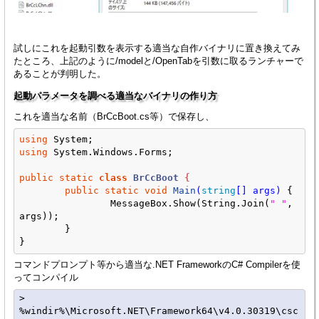
試しにこれを起動引数を表示する適当な自作バイナリに置き換えてみ
たところ、上記のように/modelと/OpenTabを引数に取るランチャーで
あることが判明した。
起動パラメータを調べる適当なバイナリの作り方
これを適当な名前（BrCcBoot.cs等）で保存し、
using
using
 System.Windows.Forms;

public
static
class
BrCcBoot
 {
public
static
void
Main
(
string
[] args)
{

		MessageBox.Show(String.Join(
" "
, 
args));

	}

コマンドプロンプト等から適当な.NET FrameworkのC# Compilerを使
ってコンパイル
> 
%windir%\Microsoft.NET\Framework64\v4.0.30319\csc