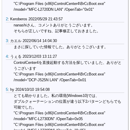
"C:\Program Files (x86)\ControlCenter4\BrCcBoot.exe" 
/model="MFC-L2720DN LAN" /OpenTab="0x01"
2
:
Keroberos
2022/05/29 21:43:57
nanashiさん、コメントありがとうございます。
そちらが正しいですね、記事修正しておきました。
3
:
カエル
2022/06/14 14:04:30
まさに探していた情報でした。ありがとうございます。
4
:
うぇる
2023/12/03 13:11:27
ControlCenter4を直接起動する方法を探していました、ありがと
うございます
"C:\Program Files (x86)\ControlCenter4\BrCcBoot.exe" 
/model="DCP-J525N LAN" /OpenTab=0x01
5
:
hy
2024/10/10 19:54:08
とても助かりました。私の環境(Windows10)では、
ダブルクォーテーションの位置が違う以下2パターンどちらでも
可能でした。
"C:\Program Files (x86)\ControlCenter4\BrCcBoot.exe" 
/model="MFC-L2730DN" /OpenTab=0x05
"C:\Program Files (x86)\ControlCenter4\BrCcBoot.exe" 