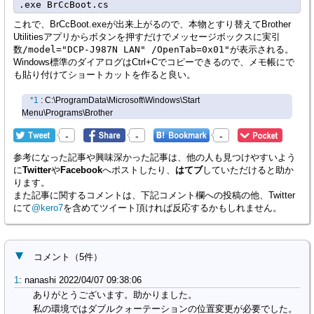
これで、BrCcBoot.exeが出来上がるので、本物とすり替えてBrother
Utilitiesアプリからボタンを押すだけでメッセージボックスに実引
数
/model="DCP-J987N LAN" /OpenTab=0x01"
が表示される。
Windows標準のダイアログはCtrl+Cでコピーできるので、メモ帳にで
も貼り付けてショートカットを作ると良い。
*1
: C:\ProgramData\Microsoft\Windows\Start
Menu\Programs\Brother
-
-
-
参考になった記事や興味深かった記事は、他の人も見つけやすいよう
に
Twitter
や
Facebook
へポストしたり、
はてブ
していただけると助か
ります。
また記事に関するコメントは、下記コメント欄への投稿の他、Twitter
にて
@kero7
を含めてツイート頂ければ反応するかもしれません。
コメント
（
5
件）
1
:
nanashi
2022/04/07 09:38:06
ありがとうございます。助かりました。
私の環境ではダブルクォーテーションの位置変更が必要でした。