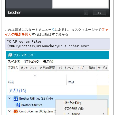
これは普通にスタートメニュー
*1
にあるし、タスクマネージャで
ファ
イルの場所を開く
すれば出所はすぐ分かる
"C:\Program Files 