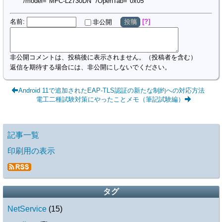
/model="MFC-L2730DN" /OpenTab="0x05"
名前
:
?
非公開
投稿
非公開コメントは、投稿後に表示されません。（投稿者を含む）
返信を期待する場合には、非公開にしないでください。
Android 11で追加されたEAP-TLS認証の新たな制約への対応方法
電工二種試験対策にやったことメモ（筆記試験編）
記事一覧
印刷用の表示
タグ
NetService
(
15
)