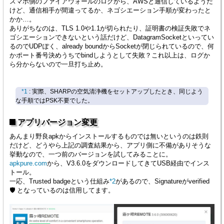
スマホ側のファイアウォールのログから、AWSと通信しているようだ
けど、通信相手が間違ってるか、ネゴシエーション手順が変わったと
かか…。
ありがちなのは、TLS 1.0や1.1が切られたり、証明書の検証失敗でネ
ゴシエーションできないという話だけど、DatagramSocketといってい
るのでUDPぽく、already boundからSocketが閉じられているので、何
かポート番号決めうちでbindしようとして失敗？これ以上は、ログか
ら分からないので一旦打ち止め。
*1
: 実際、SHARPの空気清浄機をセットアップしたとき、同じよう
な手順ではPSK不要でした。
アプリバージョン変更
あんまり野良apkからインストールするものでは無いというのは鉄則
だけど、どうやら上記の調査結果から、アプリ側に不備がありそうな
挙動なので、一つ前のバージョンを試してみることに。
apkpure.com
から、V3.6.0をダウンロードしてきてUSB経由でインス
トール。
一応、Trusted badgeという仕組み
*2
があるので、Signatureがverified
🛡 となっているのは信用してます。