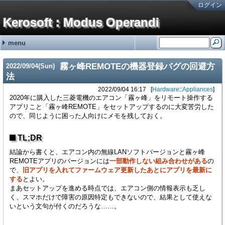
ログイン
Kerosoft : Modus Operandi
menu
#251:
#250:
#249:
#248:
#247:
最近の記事
最近のコメント
タグ
霧ヶ峰REMOTEの機器登録バグの回避方法 金曜が大好きなOL
brother製スキャンツールControlCenter4を直接起動する方法 hy
霧ヶ峰REMOTEの機器登録バグの回避方法 せつこ
霧ヶ峰REMOTEの機器登録バグの回避方法 nn
霧ヶ峰REMOTEの機器登録バグの回避方法 n
NetService (15)
Software (176)
Languages (13)
Hardware (46)
Mobile (4)
(none) (2)
adiary (5)
Google (1)
ValueDomain (2)
Sakura (1)
Windows (95)
Macintosh (5)
Linux (69)
VM/ESXi (6)
Java (2)
Perl (7)
C# (2)
CSS (1)
JavaScript (1)
PC (8)
VAIO (7)
Phone (8)
Printer (4)
NAS (1)
HDDRecorder (1)
CarNavi (1)
NetworkSwitch (8)
Raspberry Pi (2)
ThinkPad (2)
Appliances (3)
霧ヶ峰REMOTEの機器登録バグの回避方
2022
/
09
/
04
(Sun)
SONYの無線ノイキャンヘッドホン WH-1000XM3の延命措置 (06/19)
ディスプレイの入力切替イベントを拾う方法メモ (12/31)
無停電電源装置(UPS)の鉛バッテリーを無料で処分する方法 (10/01)
アメリカ現地番号のAT&T SIMカードを日本で準備していく方法 2024年版
古のRaspberry Piを使ったお手軽デジタルサイネージ (01/31)
法
2022/09/04 16:17
Hardware
::
Appliances
2020年に購入した三菱電機のエアコン「霧ヶ峰」をリモート操作する
アプリこと「霧ヶ峰REMOTE」をセットアップするのに大変苦労した
ので、同じように困った人向けにメモを残しておく。
TL;DR
結論から書くと、エアコン内の無線LANソフトバージョンと霧ヶ峰
REMOTEアプリのバージョンには
一部動作しない組み合わせがある
の
で、
旧アプリを入れてファームウェア更新したあとにアプリを最新に
する
とよい。
まあセットアップを進める時点では、エアコン側の情報表示も乏し
く、スマホだけで障害の原因特定もできないので、結果として使えな
いという文句が付くのだろうな……。