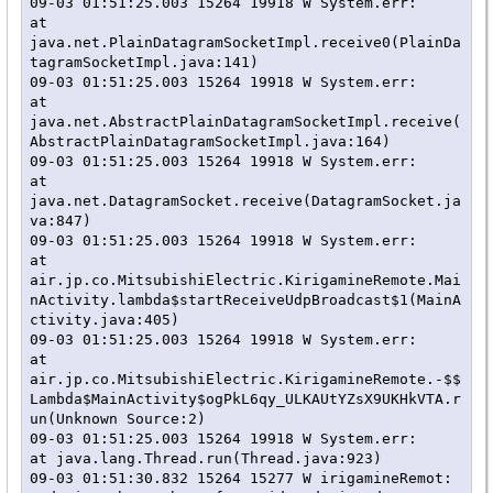
09-03 01:51:25.003 15264 19918 W System.err:    
at 
java.net.PlainDatagramSocketImpl.receive0(PlainDa
tagramSocketImpl.java:141)

09-03 01:51:25.003 15264 19918 W System.err:    
at 
java.net.AbstractPlainDatagramSocketImpl.receive(
AbstractPlainDatagramSocketImpl.java:164)

09-03 01:51:25.003 15264 19918 W System.err:    
at 
java.net.DatagramSocket.receive(DatagramSocket.ja
va:847)

09-03 01:51:25.003 15264 19918 W System.err:    
at 
air.jp.co.MitsubishiElectric.KirigamineRemote.Mai
nActivity.lambda$startReceiveUdpBroadcast$1(MainA
ctivity.java:405)

09-03 01:51:25.003 15264 19918 W System.err:    
at 
air.jp.co.MitsubishiElectric.KirigamineRemote.-$$
Lambda$MainActivity$ogPkL6qy_ULKAUtYZsX9UKHkVTA.r
un(Unknown Source:2)

09-03 01:51:25.003 15264 19918 W System.err:    
at java.lang.Thread.run(Thread.java:923)

09-03 01:51:30.832 15264 15277 W irigamineRemot: 