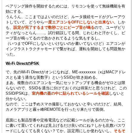
ペアリング操作を開始するためには、リモコンを使って無線機能を有
効にする。
うんうん、ここまではよいのだけど、ルータ接続モードがグレーアウ
トしていて、どうやら
一度エアコンをOFFにしないと出来ない
。しか
も、
設定が完了するまで数秒ごとにビープ音が鳴る
ので、ユーザビリ
ティがなっとらん……。試行錯誤してる間、じわじわと汗かくし、ビ
ープ音が鳴ってるので急かされてるような気もするし。
（いつまでOFFにしないといけないのか書いてないけど）エアコンが
インフラストラクチャモードで繋がれば、運転を開始しても問題無か
った。
Wi-Fi DirectのPSK
で、先のWi-Fi Directがオンになれば、ME-xxxxxxxx（xはMACアドレ
スとも違う適当な英数字）というSSIDが吹き始める。
まあ、複数台のエアコンを一気にセットアップする機会がゼロとは限
らないので、SSIDを適当に分けておくのは得策だと思うけれど、この
SSID/PSKは、
室内機の蓋の中に貼られているシールを確認
しないと
分からない。
なので、ここは予めスマホ撮影しておかないと辛いのだけど、結局、
カメラアプリと霧ヶ峰REMOTEを行ったり来たりで面倒。
底面にも製品型番や定格電流などの記載シールがあるのだから、ここ
に書いて置いてくれれば見上げるだけ良いのにね？しかも乱数パスワ
ードにしなくても良くない？てか、設定用にしか使わないし、
そもそ