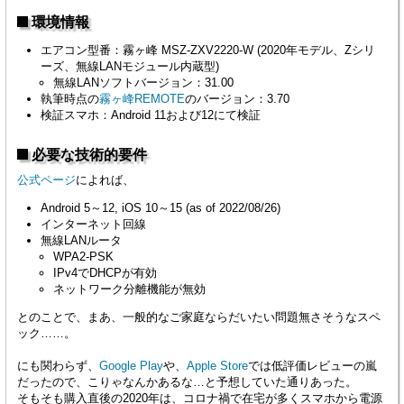
環境情報
エアコン型番：霧ヶ峰 MSZ-ZXV2220-W (2020年モデル、Zシリ
ーズ、無線LANモジュール内蔵型)
無線LANソフトバージョン：31.00
執筆時点の
霧ヶ峰REMOTE
のバージョン：3.70
検証スマホ：Android 11および12にて検証
必要な技術的要件
公式ページ
によれば、
Android 5～12, iOS 10～15 (as of 2022/08/26)
インターネット回線
無線LANルータ
WPA2-PSK
IPv4でDHCPが有効
ネットワーク分離機能が無効
とのことで、まあ、一般的なご家庭ならだいたい問題無さそうなスペ
ック……。
にも関わらず、
Google Play
や、
Apple Store
では低評価レビューの嵐
だったので、こりゃなんかあるな…と予想していた通りあった。
そもそも購入直後の2020年は、コロナ禍で在宅が多くスマホから電源