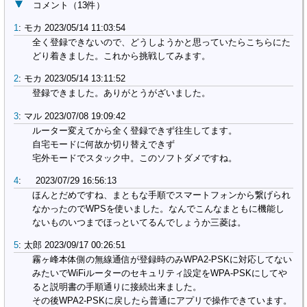
コメント
（
13
件）
1
:
モカ
2023/05/14 11:03:54
全く登録できないので、どうしようかと思っていたらこちらにた
どり着きました。これから挑戦してみます。
2
:
モカ
2023/05/14 13:11:52
登録できました。ありがとうがざいました。
3
:
マル
2023/07/08 19:09:42
ルーター変えてから全く登録できず往生してます。
自宅モードに何故か切り替えできず
宅外モードでスタック中。このソフトダメですね。
4
:
2023/07/29 16:56:13
ほんとだめですね、まともな手順でスマートフォンから繋げられ
なかったのでWPSを使いました。なんでこんなまともに機能し
ないものいつまでほっといてるんでしょうか三菱は。
5
:
太郎
2023/09/17 00:26:51
霧ヶ峰本体側の無線通信が登録時のみWPA2-PSKに対応してない
みたいでWiFiルーターのセキュリティ設定をWPA-PSKにしてや
ると説明書の手順通りに接続出来ました。
その後WPA2-PSKに戻したら普通にアプリで操作できています。