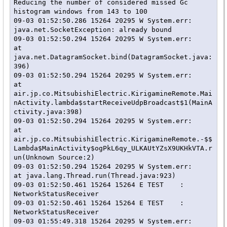
Reducing the number of considered missed Gc 
histogram windows from 143 to 100

09-03 01:52:50.286 15264 20295 W System.err: 
java.net.SocketException: already bound

09-03 01:52:50.294 15264 20295 W System.err:    
at 
java.net.DatagramSocket.bind(DatagramSocket.java:
396)

09-03 01:52:50.294 15264 20295 W System.err:    
at 
air.jp.co.MitsubishiElectric.KirigamineRemote.Mai
nActivity.lambda$startReceiveUdpBroadcast$1(MainA
ctivity.java:398)

09-03 01:52:50.294 15264 20295 W System.err:    
at 
air.jp.co.MitsubishiElectric.KirigamineRemote.-$$
Lambda$MainActivity$ogPkL6qy_ULKAUtYZsX9UKHkVTA.r
un(Unknown Source:2)

09-03 01:52:50.294 15264 20295 W System.err:    
at java.lang.Thread.run(Thread.java:923)

09-03 01:52:50.461 15264 15264 E TEST    : 
NetworkStatusReceiver

09-03 01:52:50.461 15264 15264 E TEST    : 
NetworkStatusReceiver

09-03 01:55:49.318 15264 20295 W System.err: 