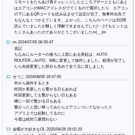
リモートをたちあげ再チャレンジしたところブザーとともにあと
はエアコンのMACアドレスがでてくるので選択したり、エアコン
の下にあるQRコードを読み込ませて設定が完了。無事外出先で
もなんなくつかえています。よかった。こちらのページは3日間
読んでいましたが難しく理解できませんでした(･･;)でもヒントは
たくさんあったのでありがとうございましたm(._.)m
11
:
nn
2024/07/05 06:00:47
追記
ちなみにルーターの後ろに上部にある突起は、AUTO、
ROUTER→AUTO、WBに変更して操作しました。処理が完了し
たら先程変更した部分も含めて全て元に戻しました
12
:
せつこ
2024/08/05 18:47:05
外から操作するとき
何回か更新したら繋がる日もあれば
何回更新しても繋がらない日もある
稀に一回で繋がる日もある
繋がったと思い帰ってみたらエアコンついてなかったり
アプリ上では起動してるのに
今度は絶対三菱買わない
13
:
金曜が大好きなOL
2025/04/28 18:02:20