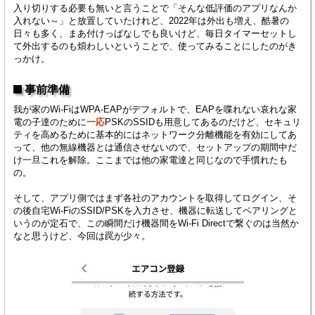
入り切りする必要も無いと言うことで「そんな低評価のアプリなんか
入れない～」と放置していたけれど、2022年は外出も増え、酷暑の
日々も多く、まあ付けっぱなしでも良いけど、毎日タイマーセットし
て外出するのも煩わしいということで、使ってみることにしたのがき
っかけ。
事前準備
我が家のWi-FiはWPA-EAPがデフォルトで、EAPを喋れない哀れな家
電の子達のために
一応
PSKのSSIDも用意してあるのだけど、セキュリ
ティを高めるために基本的にはネットワーク分離機能を有効にしてあ
って、他の無線機器とは通信させないので、セットアップの期間中だ
け一旦これを解除。ここまでは他の家電達と同じなので手慣れたも
の。
そして、アプリ側ではまず各社のアカウントを取得してログイン、そ
の後自宅Wi-FiのSSID/PSKを入力させ、機器に転送してペアリングと
いうのが定石で、この瞬間だけ機器間をWi-Fi Directで繋ぐのは当然か
なと思うけど、今回は罠が少々。