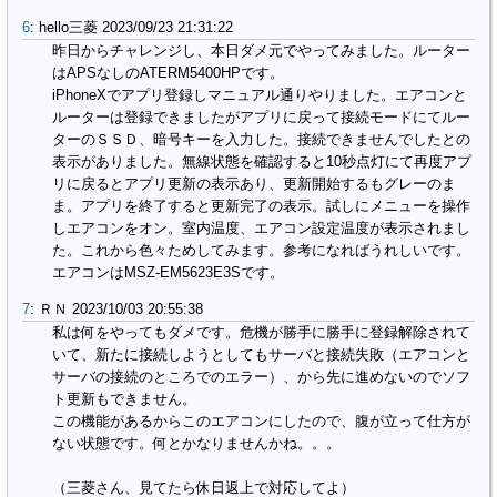
6
:
hello三菱
2023/09/23 21:31:22
昨日からチャレンジし、本日ダメ元でやってみました。ルーター
はAPSなしのATERM5400HPです。
iPhoneXでアプリ登録しマニュアル通りやりました。エアコンと
ルーターは登録できましたがアプリに戻って接続モードにてルー
ターのＳＳＤ、暗号キーを入力した。接続できませんでしたとの
表示がありました。無線状態を確認すると10秒点灯にて再度アプ
リに戻るとアプリ更新の表示あり、更新開始するもグレーのま
ま。アプリを終了すると更新完了の表示。試しにメニューを操作
しエアコンをオン。室内温度、エアコン設定温度が表示されまし
た。これから色々ためしてみます。参考になればうれしいです。
エアコンはMSZ-EM5623E3Sです。
7
:
ＲＮ
2023/10/03 20:55:38
私は何をやってもダメです。危機が勝手に勝手に登録解除されて
いて、新たに接続しようとしてもサーバと接続失敗（エアコンと
サーバの接続のところでのエラー）、から先に進めないのでソフ
ト更新もできません。
この機能があるからこのエアコンにしたので、腹が立って仕方が
ない状態です。何とかなりませんかね。。。
（三菱さん、見てたら休日返上で対応してよ）