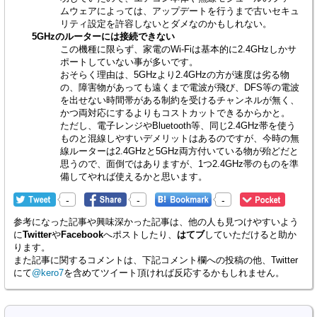
ムウェアによっては、アップデートを行うまで古いセキュ
リティ設定を許容しないとダメなのかもしれない。
5GHzのルーターには接続できない
この機種に限らず、家電のWi-Fiは基本的に2.4GHzしかサ
ポートしていない事が多いです。
おそらく理由は、5GHzより2.4GHzの方が速度は劣る物
の、障害物があっても遠くまで電波が飛び、DFS等の電波
を出せない時間帯がある制約を受けるチャンネルが無く、
かつ両対応にするよりもコストカットできるからかと。
ただし、電子レンジやBluetooth等、同じ2.4GHz帯を使う
ものと混線しやすいデメリットはあるのですが、今時の無
線ルーターは2.4GHzと5GHz両方付いている物が殆どだと
思うので、面倒ではありますが、1つ2.4GHz帯のものを準
備してやれば使えるかと思います。
-
-
-
参考になった記事や興味深かった記事は、他の人も見つけやすいよう
に
Twitter
や
Facebook
へポストしたり、
はてブ
していただけると助か
ります。
また記事に関するコメントは、下記コメント欄への投稿の他、Twitter
にて
@kero7
を含めてツイート頂ければ反応するかもしれません。