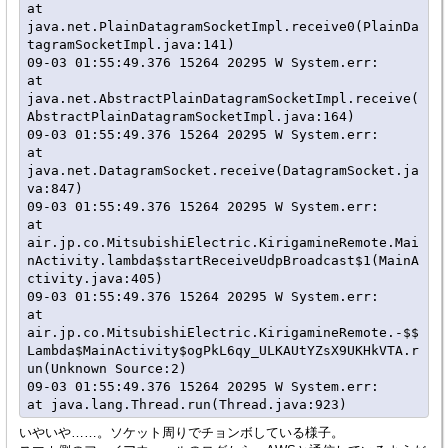
at 
java.net.PlainDatagramSocketImpl.receive0(PlainDa
tagramSocketImpl.java:141)

09-03 01:55:49.376 15264 20295 W System.err:    
at 
java.net.AbstractPlainDatagramSocketImpl.receive(
AbstractPlainDatagramSocketImpl.java:164)

09-03 01:55:49.376 15264 20295 W System.err:    
at 
java.net.DatagramSocket.receive(DatagramSocket.ja
va:847)

09-03 01:55:49.376 15264 20295 W System.err:    
at 
air.jp.co.MitsubishiElectric.KirigamineRemote.Mai
nActivity.lambda$startReceiveUdpBroadcast$1(MainA
ctivity.java:405)

09-03 01:55:49.376 15264 20295 W System.err:    
at 
air.jp.co.MitsubishiElectric.KirigamineRemote.-$$
Lambda$MainActivity$ogPkL6qy_ULKAUtYZsX9UKHkVTA.r
un(Unknown Source:2)

09-03 01:55:49.376 15264 20295 W System.err:    
いやいや……。ソケット周りでチョンボしている様子。