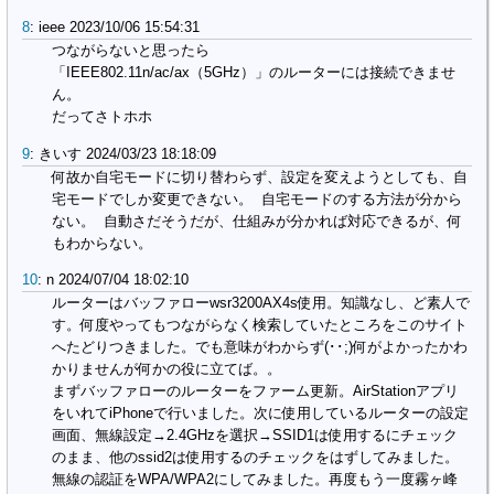
8
:
ieee
2023/10/06 15:54:31
つながらないと思ったら
「IEEE802.11n/ac/ax（5GHz）」のルーターには接続できませ
ん。
だってさトホホ
9
:
きいす
2024/03/23 18:18:09
何故か自宅モードに切り替わらず、設定を変えようとしても、自
宅モードでしか変更できない。  自宅モードのする方法が分から
ない。  自動さだそうだが、仕組みが分かれば対応できるが、何
もわからない。
10
:
n
2024/07/04 18:02:10
ルーターはバッファローwsr3200AX4s使用。知識なし、ど素人で
す。何度やってもつながらなく検索していたところをこのサイト
へたどりつきました。でも意味がわからず(･･;)何がよかったかわ
かりませんが何かの役に立てば。。
まずバッファローのルーターをファーム更新。AirStationアプリ
をいれてiPhoneで行いました。次に使用しているルーターの設定
画面、無線設定→2.4GHzを選択→SSID1は使用するにチェック
のまま、他のssid2は使用するのチェックをはずしてみました。
無線の認証をWPA/WPA2にしてみました。再度もう一度霧ヶ峰