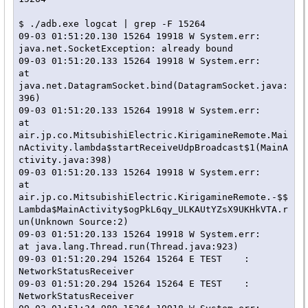
$ ./adb.exe logcat | grep -F 15264

09-03 01:51:20.130 15264 19918 W System.err: 
java.net.SocketException: already bound

09-03 01:51:20.133 15264 19918 W System.err:    
at 
java.net.DatagramSocket.bind(DatagramSocket.java:
396)

09-03 01:51:20.133 15264 19918 W System.err:    
at 
air.jp.co.MitsubishiElectric.KirigamineRemote.Mai
nActivity.lambda$startReceiveUdpBroadcast$1(MainA
ctivity.java:398)

09-03 01:51:20.133 15264 19918 W System.err:    
at 
air.jp.co.MitsubishiElectric.KirigamineRemote.-$$
Lambda$MainActivity$ogPkL6qy_ULKAUtYZsX9UKHkVTA.r
un(Unknown Source:2)

09-03 01:51:20.133 15264 19918 W System.err:    
at java.lang.Thread.run(Thread.java:923)

09-03 01:51:20.294 15264 15264 E TEST    : 
NetworkStatusReceiver

09-03 01:51:20.294 15264 15264 E TEST    : 
NetworkStatusReceiver
