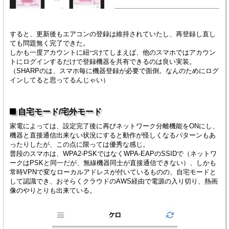
すると、更新後もエアコンの登録は維持されていたし、再登録し直し
ても問題無く完了できた。
しかも一度アカウントに紐づけてしまえば、他のスマホではアカウン
トにログインするだけで登録機器を共有できるのは良い実装。
（SHARPのは、スマホ毎に機器登録が必要で面倒。なんのためにログ
インしてると思ってるんじゃい）
自宅モード/宅外モード
家電によっては、設定完了後に再びネットワーク分離機能をONにし、
機器と直接通信出来ない状況にすると動作が怪しくなるパターンもあ
ったりしたが、この点に限っては優秀な感じ。
普段のスマホは、WPA2-PSKではなくWPA-EAPのSSIDで（ネットワ
ークはPSKと同一だが、無線機器同士が直接通信できない）、しかも
常時VPNで変なローカルアドレスが付いているものの、自宅モードと
して認識でき、おそらくクラウドのAWS経由で電源の入り切り、熱画
像のやりとりも出来ている。