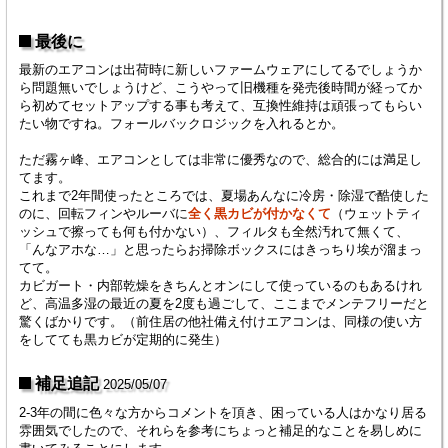
最後に
最新のエアコンは出荷時に新しいファームウェアにしてるでしょうか
ら問題無いでしょうけど、こうやって旧機種を発売後時間が経ってか
ら初めてセットアップする事も考えて、互換性維持は頑張ってもらい
たい物ですね。フォールバックロジックを入れるとか。
ただ霧ヶ峰、エアコンとしては非常に優秀なので、総合的には満足し
てます。
これまで2年間使ったところでは、夏場あんなに冷房・除湿で酷使した
のに、回転フィンやルーバに
全く黒カビが付かなくて
（ウェットティ
ッシュで擦っても何も付かない）、フィルタも全然汚れて無くて、
「んなアホな…」と思ったらお掃除ボックスにはきっちり埃が溜まっ
てて。
カビガート・内部乾燥をきちんとオンにして使っているのもあるけれ
ど、高温多湿の最近の夏を2度も過ごして、ここまでメンテフリーだと
驚くばかりです。（前住居の他社備え付けエアコンは、同様の使い方
をしてても黒カビが定期的に発生）
補足追記
2025/05/07
2-3年の間に色々な方からコメントを頂き、困っている人はかなり居る
雰囲気でしたので、それらを参考にちょっと補足的なことを易しめに