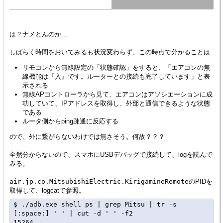
は？ナメとんのか……
しばらく時間をおいてみるも状況変わらず、この時点で分かることは
リモコンから無線設定の「状態確認」をすると、「エアコンの無
線機能は『入』です。ルーターとの接続も完了しています」と表
示される
無線APコントローラから見て、エアコンはアソシエーションに成
功していて、IPアドレスを取得し、外部と通信できるような状態
である
ルータ側からping疎通に反応する
ので、外に繋がらないわけでは無さそう。何故？？？
全然分からないので、スマホにUSBデバッグで接続して、logを読んで
みる。
air.jp.co.MitsubishiElectric.KirigamineRemote
のPIDを
取得して、logcatで参照。
$ ./adb.exe shell ps | grep Mitsu | tr -s 
[:space:] ' ' | cut -d ' ' -f2

15264
