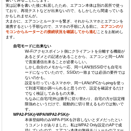
書いてみることにします。
実は記事を書いた後に転居したため、エアコン本体は別の居所で使っ
ており、再現テストなどが出来ないので、もしかしたら間違っている
かもしれませんが。
大まかに、エアコンとルーターを繋ぎ、それからスマホとエアコンを
連携するという手順なので、スマホの手順に入る前に、
エアコンのリ
モコンからルーターとの接続状況を確認してから進む
ことをお勧めし
ます。
自宅モードに出来ない
Wi-Fiアクセスポイント側にクライアントを分離する機能が
あるとダメとの記述があることから、エアコンと同一LAN
で直接通信出来ることが必要らしい。
しかし自分のメモから一応、同一LAN/別SSIDでも自宅モ
ードになっていたので、SSIDの一致までは必須の要件では
ないのかも。
設定を行っているスマホや、同一LANのPCからpingを使っ
て到達可能か調べられると思うので、設定を確認するだけ
でなく検証してみるもの大事。
ちなみに自宅/宅外は勝手に切り替わり、自宅の方が設定権
限強めというだけで、能動的に切り替えるものでは無いで
す。
WPA2-PSKかWPA/WPA2-PSKか
本体登録時のみWPA-PSKを許容しないとダメだったとい
うコメントがありました。私はWPA2 Only設定のAPで成
功していたので、エアコン本体や無線モジュールのファー