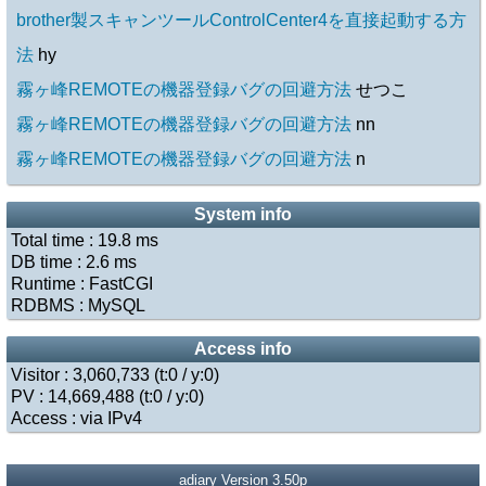
brother製スキャンツールControlCenter4を直接起動する方
法
hy
霧ヶ峰REMOTEの機器登録バグの回避方法
せつこ
霧ヶ峰REMOTEの機器登録バグの回避方法
nn
霧ヶ峰REMOTEの機器登録バグの回避方法
n
System info
Total time :
19.8
ms
DB time :
2.6
ms
Runtime : FastCGI
RDBMS : MySQL
Access info
Visitor : 3,060,733 (
t:0
/
y:0
)
PV : 14,669,488 (
t:0
/
y:0
)
Access : via IPv4
adiary
Version 3.50p