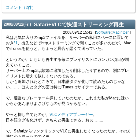
コメント
（
2
件）
Safari+VLCで快適ストリーミング再生
2008
/
09
/
12
(Fri)
2008/09/12 15:42
Software
::
Macintosh
私はお気に入りのmp3ファイルを、サーバーの私用スペースに置いて
おき
*1
、出先などでhttpストリーミングで聞くことが多いのだが、Mac
でiTunesを使うと、ちょっと具合が悪くて困っていた。
というのが、いちいち再生する毎にプレイリストにガンガン項目が増
えていくこと。
サーバー上のmp3は頻繁に追加したり削除したりするので、別にプレ
イリストに増えて欲しくないのである。
しかも追加されたところで、日本語タグが化けて読めたものじゃな
い……。ほんとタグの面は特にiTunesはサイテーである。
で、適当なプレーヤーを探していたのだが、これまた私がMacに疎い
からかあんまりよさげなものが見つからない。
やっと探し当てたのが、
VLCメディアプレーヤー
。
日本語タグも化けず、きちんと再生できる。おぉ……。
で、SafariからワンクリックでVLCに再生したくなったのだが、その方
法に少々迷ったのでメモ。