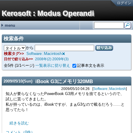
ログイン
Kerosoft : Modus Operandi
menu
#251:
#250:
#249:
#248:
#247:
最近の記事
最近のコメント
タグ
霧ヶ峰REMOTEの機器登録バグの回避方法 金曜が大好きなOL
brother製スキャンツールControlCenter4を直接起動する方法 hy
霧ヶ峰REMOTEの機器登録バグの回避方法 せつこ
霧ヶ峰REMOTEの機器登録バグの回避方法 nn
霧ヶ峰REMOTEの機器登録バグの回避方法 n
NetService (15)
Software (176)
Languages (13)
Hardware (46)
Mobile (4)
(none) (2)
adiary (5)
Google (1)
ValueDomain (2)
Sakura (1)
Windows (95)
Macintosh (5)
Linux (69)
VM/ESXi (6)
Java (2)
Perl (7)
C# (2)
CSS (1)
JavaScript (1)
PC (8)
VAIO (7)
Phone (8)
Printer (4)
NAS (1)
HDDRecorder (1)
CarNavi (1)
NetworkSwitch (8)
Raspberry Pi (2)
ThinkPad (2)
Appliances (3)
検索条件
SONYの無線ノイキャンヘッドホン WH-1000XM3の延命措置 (06/19)
ディスプレイの入力切替イベントを拾う方法メモ (12/31)
無停電電源装置(UPS)の鉛バッテリーを無料で処分する方法 (10/01)
アメリカ現地番号のAT&T SIMカードを日本で準備していく方法 2024年版
古のRaspberry Piを使ったお手軽デジタルサイネージ (01/31)
から
絞り込み
検索タグ
Software::Macintosh
日付で絞り込み
2008年(2)
2009年(3)
全
5
件
(1/1ページ)
一覧表示に切り替え
記事本文を表示
iBook G3にメモリ320MB
2009
/
05
/
10
(Sun)
2009/05/10 04:26
Software
::
Macintosh
知人が要らなくなったPowerBook G3用メモリを捨てるというので、
試しに貰ってきました。
私が持っているのは、iBookですが、まぁG3なので載るだろう……と
思ってたら！
続きを読む
コメント
（
0
件）