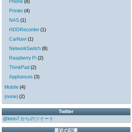
Phone
(
8
)
Printer
(
4
)
NAS
(
1
)
HDDRecorder
(
1
)
CarNavi
(
1
)
NetworkSwitch
(
8
)
Raspberry Pi
(
2
)
ThinkPad
(
2
)
Appliances
(
3
)
Mobile
(
4
)
(none)
(
2
)
Twitter
@kero7 からのツイート
最近の記事