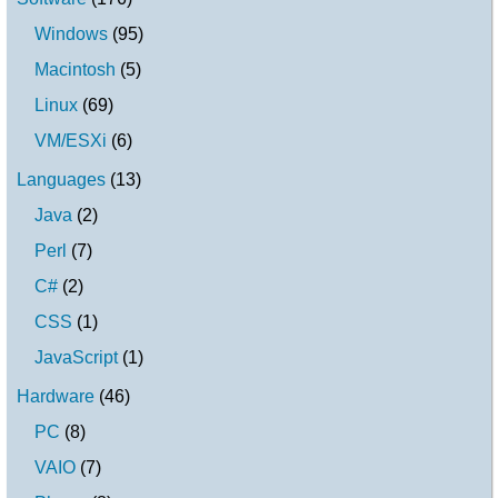
Windows
(
95
)
Macintosh
(
5
)
Linux
(
69
)
VM/ESXi
(
6
)
Languages
(
13
)
Java
(
2
)
Perl
(
7
)
C#
(
2
)
CSS
(
1
)
JavaScript
(
1
)
Hardware
(
46
)
PC
(
8
)
VAIO
(
7
)