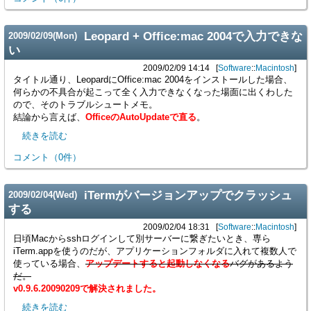
Leopard + Office:mac 2004で入力できな
2009
/
02
/
09
(Mon)
い
2009/02/09 14:14
Software
::
Macintosh
タイトル通り、LeopardにOffice:mac 2004をインストールした場合、
何らかの不具合が起こって全く入力できなくなった場面に出くわした
ので、そのトラブルシュートメモ。
結論から言えば、
OfficeのAutoUpdateで直る
。
続きを読む
コメント
（
0
件）
iTermがバージョンアップでクラッシュ
2009
/
02
/
04
(Wed)
する
2009/02/04 18:31
Software
::
Macintosh
日頃Macからsshログインして別サーバーに繋ぎたいとき、専ら
iTerm.appを使うのだが、アプリケーションフォルダに入れて複数人で
使っている場合、
アップデートすると起動しなくなる
バグがあるよう
だ。
v0.9.6.20090209で解決されました。
続きを読む