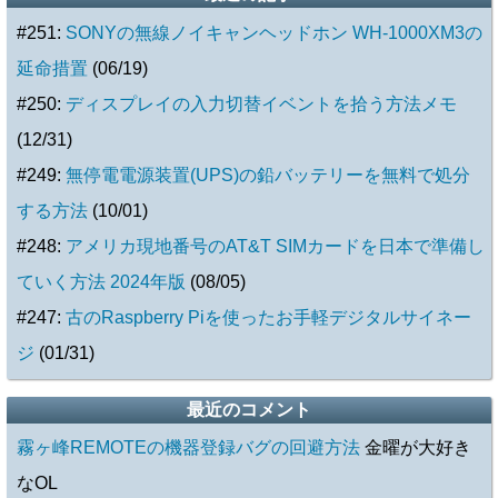
#251:
SONYの無線ノイキャンヘッドホン WH-1000XM3の
延命措置
(06/19)
#250:
ディスプレイの入力切替イベントを拾う方法メモ
(12/31)
#249:
無停電電源装置(UPS)の鉛バッテリーを無料で処分
する方法
(10/01)
#248:
アメリカ現地番号のAT&T SIMカードを日本で準備し
ていく方法 2024年版
(08/05)
#247:
古のRaspberry Piを使ったお手軽デジタルサイネー
ジ
(01/31)
最近のコメント
霧ヶ峰REMOTEの機器登録バグの回避方法
金曜が大好き
なOL