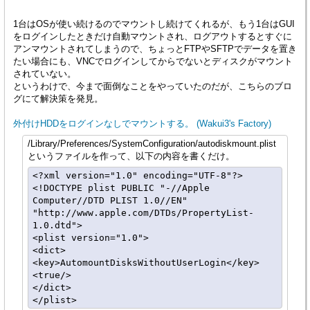
1台はOSが使い続けるのでマウントし続けてくれるが、もう1台はGUI
をログインしたときだけ自動マウントされ、ログアウトするとすぐに
アンマウントされてしまうので、ちょっとFTPやSFTPでデータを置き
たい場合にも、VNCでログインしてからでないとディスクがマウント
されていない。
というわけで、今まで面倒なことをやっていたのだが、こちらのブロ
グにて解決策を発見。
外付けHDDをログインなしでマウントする。 (Wakui3's Factory)
/Library/Preferences/SystemConfiguration/autodiskmount.plist
というファイルを作って、以下の内容を書くだけ。
<?xml version="1.0" encoding="UTF-8"?>

<!DOCTYPE plist PUBLIC "-//Apple 
Computer//DTD PLIST 1.0//EN" 
"http://www.apple.com/DTDs/PropertyList-
1.0.dtd">

<plist version="1.0">

<dict>

<key>AutomountDisksWithoutUserLogin</key>

<true/>

</dict>
