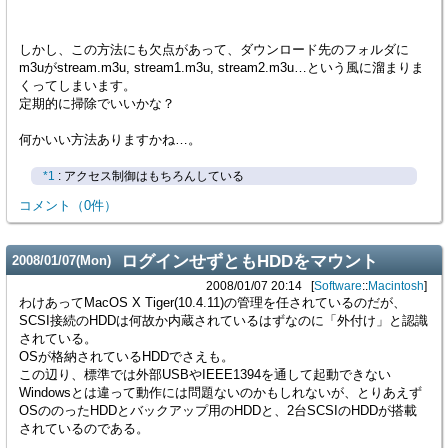
しかし、この方法にも欠点があって、ダウンロード先のフォルダに
m3uがstream.m3u, stream1.m3u, stream2.m3u…という風に溜まりま
くってしまいます。
定期的に掃除でいいかな？
何かいい方法ありますかね…。
*1
: アクセス制御はもちろんしている
コメント
（
0
件）
ログインせずともHDDをマウント
2008
/
01
/
07
(Mon)
2008/01/07 20:14
Software
::
Macintosh
わけあってMacOS X Tiger(10.4.11)の管理を任されているのだが、
SCSI接続のHDDは何故か内蔵されているはずなのに「外付け」と認識
されている。
OSが格納されているHDDでさえも。
この辺り、標準では外部USBやIEEE1394を通して起動できない
Windowsとは違って動作には問題ないのかもしれないが、とりあえず
OSののったHDDとバックアップ用のHDDと、2台SCSIのHDDが搭載
されているのである。