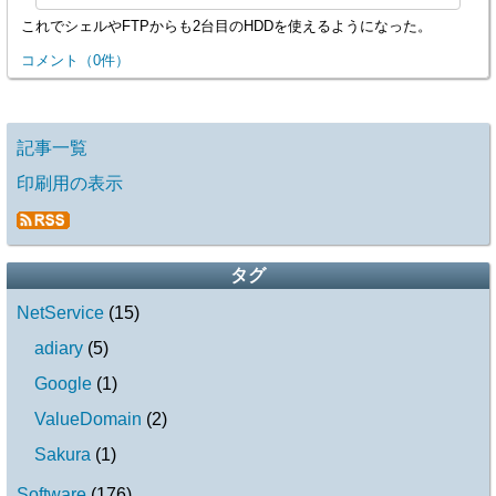
これでシェルやFTPからも2台目のHDDを使えるようになった。
コメント
（
0
件）
記事一覧
印刷用の表示
タグ
NetService
(
15
)
adiary
(
5
)
Google
(
1
)
ValueDomain
(
2
)
Sakura
(
1
)
Software
(
176
)