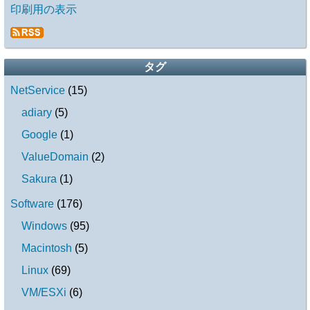
印刷用の表示
タグ
NetService
(
15
)
adiary
(
5
)
Google
(
1
)
ValueDomain
(
2
)
Sakura
(
1
)
Software
(
176
)
Windows
(
95
)
Macintosh
(
5
)
Linux
(
69
)
VM/ESXi
(
6
)