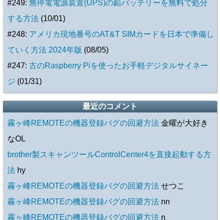
#249:
無停電電源装置(UPS)の鉛バッテリーを無料で処分
する方法
(10/01)
#248:
アメリカ現地番号のAT&T SIMカードを日本で準備し
ていく方法 2024年版
(08/05)
#247:
古のRaspberry Piを使ったお手軽デジタルサイネー
ジ
(01/31)
最近のコメント
霧ヶ峰REMOTEの機器登録バグの回避方法
金曜が大好き
なOL
brother製スキャンツールControlCenter4を直接起動する方
法
hy
霧ヶ峰REMOTEの機器登録バグの回避方法
せつこ
霧ヶ峰REMOTEの機器登録バグの回避方法
nn
霧ヶ峰REMOTEの機器登録バグの回避方法
n