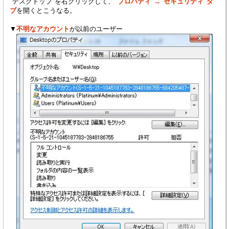
"デスクトップ"を右クリックして、
"プロパティ"→"セキュリティ"タ
ブ
を開くとこうなる。
▼
不明なアカウント
が以前のユーザー