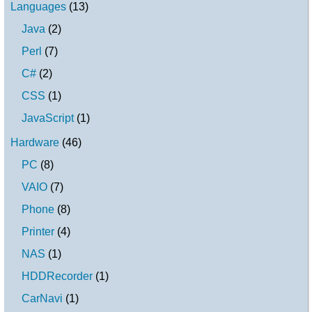
Languages
(
13
)
Java
(
2
)
Perl
(
7
)
C#
(
2
)
CSS
(
1
)
JavaScript
(
1
)
Hardware
(
46
)
PC
(
8
)
VAIO
(
7
)
Phone
(
8
)
Printer
(
4
)
NAS
(
1
)
HDDRecorder
(
1
)
CarNavi
(
1
)