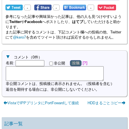
-
-
-
参考になった記事や興味深かった記事は、他の人も見つけやすいよう
に
Twitter
や
Facebook
へポストしたり、
はてブ
していただけると助か
ります。
また記事に関するコメントは、下記コメント欄への投稿の他、Twitter
にて
@kero7
を含めてツイート頂ければ反応するかもしれません。
コメント
（
0
件）
名前
:
?
非公開
投稿
非公開コメントは、投稿後に表示されません。（投稿者を含む）
返信を期待する場合には、非公開にしないでください。
VistaでIPPプリンタにPortFowardして接続
HDDまるごとコピー
記事一覧