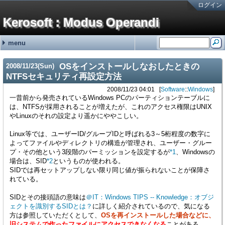
ログイン
Kerosoft : Modus Operandi
menu
#251:
#250:
#249:
#248:
#247:
最近の記事
最近のコメント
タグ
霧ヶ峰REMOTEの機器登録バグの回避方法 金曜が大好きなOL
brother製スキャンツールControlCenter4を直接起動する方法 hy
霧ヶ峰REMOTEの機器登録バグの回避方法 せつこ
霧ヶ峰REMOTEの機器登録バグの回避方法 nn
霧ヶ峰REMOTEの機器登録バグの回避方法 n
NetService (15)
Software (176)
Languages (13)
Hardware (46)
Mobile (4)
(none) (2)
adiary (5)
Google (1)
ValueDomain (2)
Sakura (1)
Windows (95)
Macintosh (5)
Linux (69)
VM/ESXi (6)
Java (2)
Perl (7)
C# (2)
CSS (1)
JavaScript (1)
PC (8)
VAIO (7)
Phone (8)
Printer (4)
NAS (1)
HDDRecorder (1)
CarNavi (1)
NetworkSwitch (8)
Raspberry Pi (2)
ThinkPad (2)
Appliances (3)
OSをインストールしなおしたときの
2008
/
11
/
23
(Sun)
SONYの無線ノイキャンヘッドホン WH-1000XM3の延命措置 (06/19)
ディスプレイの入力切替イベントを拾う方法メモ (12/31)
無停電電源装置(UPS)の鉛バッテリーを無料で処分する方法 (10/01)
アメリカ現地番号のAT&T SIMカードを日本で準備していく方法 2024年版
古のRaspberry Piを使ったお手軽デジタルサイネージ (01/31)
NTFSセキュリティ再設定方法
2008/11/23 04:01
Software
::
Windows
一昔前から発売されているWindows PCのパーティションテーブルに
は、NTFSが採用されることが増えたが、これのアクセス権限はUNIX
やLinuxのそれの設定より遥かにややこしい。
Linux等では、ユーザーID/グループIDと呼ばれる3～5桁程度の数字に
よってファイルやディレクトリの構造が管理され、ユーザー・グルー
プ・その他という3段階のパーミッションを設定するが
*1
、Windowsの
場合は、SID
*2
というものが使われる。
SIDでは再セットアップしない限り同じ値が振られないことが保障さ
れている。
SIDとその接頭語の意味は
＠IT：Windows TIPS -- Knowledge：オブジ
ェクトを識別するSIDとは？
に詳しく紹介されているので、気になる
方は参照していただくとして、
OSを再インストールした場合などに、
旧システムで作ったファイルにアクセスできなくなる
ことがある。