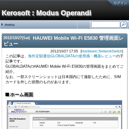
ログイン
Kerosoft : Modus Operandi
menu
#251:
#250:
#249:
#248:
#247:
最近の記事
最近のコメント
タグ
霧ヶ峰REMOTEの機器登録バグの回避方法 金曜が大好きなOL
brother製スキャンツールControlCenter4を直接起動する方法 hy
霧ヶ峰REMOTEの機器登録バグの回避方法 せつこ
霧ヶ峰REMOTEの機器登録バグの回避方法 nn
霧ヶ峰REMOTEの機器登録バグの回避方法 n
NetService (15)
Software (176)
Languages (13)
Hardware (46)
Mobile (4)
(none) (2)
adiary (5)
Google (1)
ValueDomain (2)
Sakura (1)
Windows (95)
Macintosh (5)
Linux (69)
VM/ESXi (6)
Java (2)
Perl (7)
C# (2)
CSS (1)
JavaScript (1)
PC (8)
VAIO (7)
Phone (8)
Printer (4)
NAS (1)
HDDRecorder (1)
CarNavi (1)
NetworkSwitch (8)
Raspberry Pi (2)
ThinkPad (2)
Appliances (3)
HAUWEI Mobile Wi-Fi E5830 管理画面レ
2012
/
10
/
27
(Sat)
SONYの無線ノイキャンヘッドホン WH-1000XM3の延命措置 (06/19)
ディスプレイの入力切替イベントを拾う方法メモ (12/31)
無停電電源装置(UPS)の鉛バッテリーを無料で処分する方法 (10/01)
アメリカ現地番号のAT&T SIMカードを日本で準備していく方法 2024年版
古のRaspberry Piを使ったお手軽デジタルサイネージ (01/31)
ビュー
2012/10/27 17:05
Hardware
::
NetworkSwitch
この記事は、
海外定額通信GLOBALDATAの使用感・機器レビュー
の子
記事です。
GLOBALDATAのHAUWEI Mobile Wi-Fi E5830の管理画面をまとめてご
紹介。
なお、一部スクリーンショットは日本国内にて撮影したために、SIM
カードを外した状態のものがあります。
ホーム画面