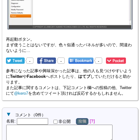
再起動ボタン。
まず使うことはないですが、色々似通ったパネルが多いので、間違わ
ないように…
-
-
-
参考になった記事や興味深かった記事は、他の人も見つけやすいよう
に
Twitter
や
Facebook
へポストしたり、
はてブ
していただけると助か
ります。
また記事に関するコメントは、下記コメント欄への投稿の他、Twitter
にて
@kero7
を含めてツイート頂ければ反応するかもしれません。
コメント
（
0
件）
名前
:
?
非公開
投稿