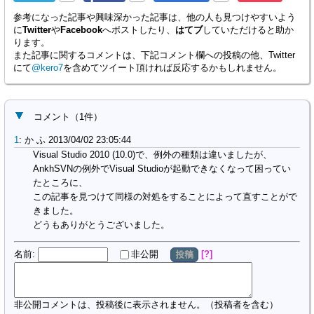
参考になった記事や興味深かった記事は、他の人も見つけやすいよう
に
Twitter
や
Facebook
へポストしたり、
はてブ
していただけると助か
ります。
また記事に関するコメントは、下記コメント欄への投稿の他、Twitter
にて
@kero7
を含めてツイート頂ければ反応するかもしれません。
コメント
（
1
件）
1
:
か ふ
2013/04/02 23:05:44
Visual Studio 2010 (10.0)で、例外の種類は違いましたが、
AnkhSVNの例外でVisual Studioが起動できなくなって困ってい
たところに、
この記事を見つけて同様の対処をすることによって直すことがで
きました。
どうもありがとうございました。
名前
:
?
非公開
投稿
非公開コメントは、投稿後に表示されません。（投稿者を含む）