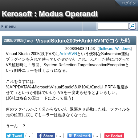
ログイン
Kerosoft : Modus Operandi
menu
#251:
#250:
#249:
#248:
#247:
最近の記事
最近のコメント
タグ
霧ヶ峰REMOTEの機器登録バグの回避方法 金曜が大好きなOL
brother製スキャンツールControlCenter4を直接起動する方法 hy
霧ヶ峰REMOTEの機器登録バグの回避方法 せつこ
霧ヶ峰REMOTEの機器登録バグの回避方法 nn
霧ヶ峰REMOTEの機器登録バグの回避方法 n
NetService (15)
Software (176)
Languages (13)
Hardware (46)
Mobile (4)
(none) (2)
adiary (5)
Google (1)
ValueDomain (2)
Sakura (1)
Windows (95)
Macintosh (5)
Linux (69)
VM/ESXi (6)
Java (2)
Perl (7)
C# (2)
CSS (1)
JavaScript (1)
PC (8)
VAIO (7)
Phone (8)
Printer (4)
NAS (1)
HDDRecorder (1)
CarNavi (1)
NetworkSwitch (8)
Raspberry Pi (2)
ThinkPad (2)
Appliances (3)
VisualStduio2005+AnkhSVNでコケた時
2008
/
04
/
08
(Tue)
SONYの無線ノイキャンヘッドホン WH-1000XM3の延命措置 (06/19)
ディスプレイの入力切替イベントを拾う方法メモ (12/31)
無停電電源装置(UPS)の鉛バッテリーを無料で処分する方法 (10/01)
アメリカ現地番号のAT&T SIMカードを日本で準備していく方法 2024年版
古のRaspberry Piを使ったお手軽デジタルサイネージ (01/31)
2008/04/08 21:53
Software
::
Windows
Visual Studio 2005(以下VS)に
AnkhSVN
という便利なSubversion連動
プラグインを入れて使っていたのだが、これ、ふとした時にバグって
VS起動時に「毎回」System.Reflection.TargetInvocationExceptionと
いう例外エラーを吐くようになる。
これを直すには、
%APPDATA%\Microsoft\VisualStudio\8.0\1041\CmdUI.PRFを退避さ
せて（というか削除でいい）VSを一度走らせるとよいらしい。
(1041は各自の国コードによって違う)
何のファイルかよく分からないが、退避させ起動した後、ファイルを
元の位置に戻してもエラーは起きなくなった。
うーん…？
-
-
-