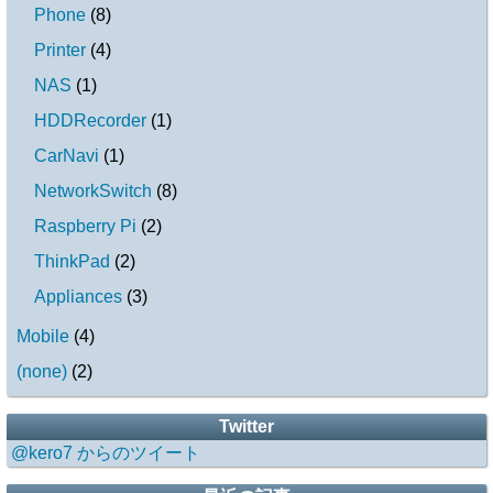
Phone
(
8
)
Printer
(
4
)
NAS
(
1
)
HDDRecorder
(
1
)
CarNavi
(
1
)
NetworkSwitch
(
8
)
Raspberry Pi
(
2
)
ThinkPad
(
2
)
Appliances
(
3
)
Mobile
(
4
)
(none)
(
2
)
Twitter
@kero7 からのツイート