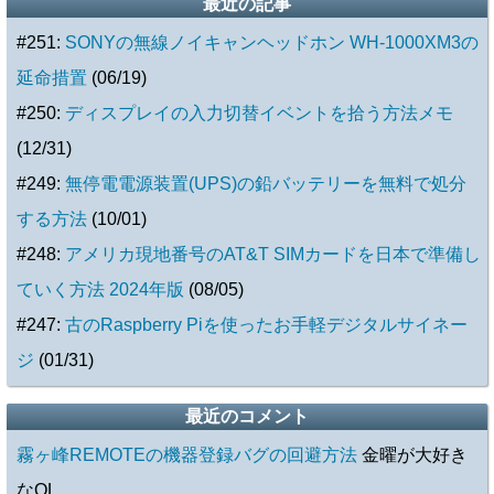
最近の記事
#251:
SONYの無線ノイキャンヘッドホン WH-1000XM3の
延命措置
(06/19)
#250:
ディスプレイの入力切替イベントを拾う方法メモ
(12/31)
#249:
無停電電源装置(UPS)の鉛バッテリーを無料で処分
する方法
(10/01)
#248:
アメリカ現地番号のAT&T SIMカードを日本で準備し
ていく方法 2024年版
(08/05)
#247:
古のRaspberry Piを使ったお手軽デジタルサイネー
ジ
(01/31)
最近のコメント
霧ヶ峰REMOTEの機器登録バグの回避方法
金曜が大好き
なOL