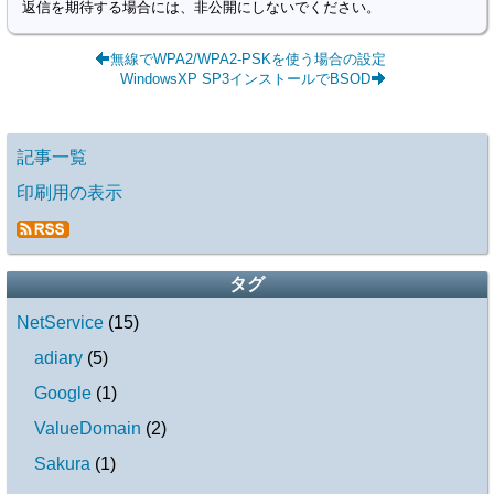
返信を期待する場合には、非公開にしないでください。
無線でWPA2/WPA2-PSKを使う場合の設定
WindowsXP SP3インストールでBSOD
記事一覧
印刷用の表示
タグ
NetService
(
15
)
adiary
(
5
)
Google
(
1
)
ValueDomain
(
2
)
Sakura
(
1
)