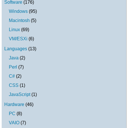
Software
(
176
)
Windows
(
95
)
Macintosh
(
5
)
Linux
(
69
)
VM/ESXi
(
6
)
Languages
(
13
)
Java
(
2
)
Perl
(
7
)
C#
(
2
)
CSS
(
1
)
JavaScript
(
1
)
Hardware
(
46
)
PC
(
8
)
VAIO
(
7
)