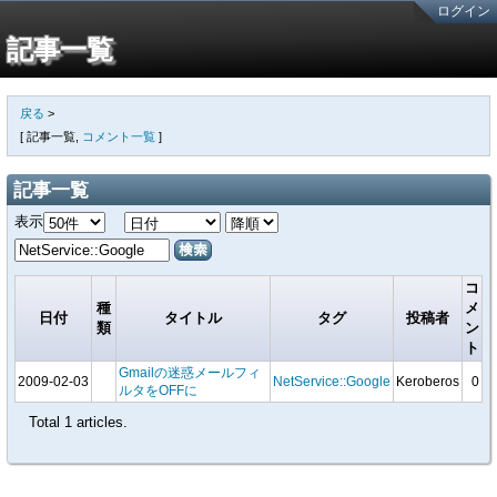
ログイン
記事一覧
戻る
>
[
記事一覧
,
コメント一覧
]
記事一覧
表示
検索
コ
種
メ
日付
タイトル
タグ
投稿者
類
ン
ト
Gmailの迷惑メールフィ
2009-02-03
NetService::Google
Keroberos
0
ルタをOFFに
Total 1 articles.