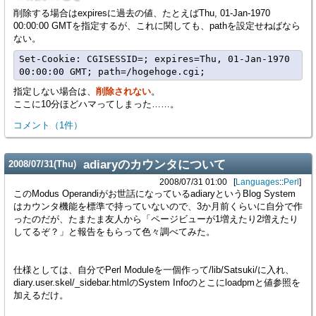
削除する場合はexpiresに過去の値、たとえばThu, 01-Jan-1970
00:00:00 GMTを指定するが、これに関しても、pathを設定せねばなら
ない。
Set-Cookie: CGISESSID=; expires=Thu, 01-Jan-1970 
指定しない場合は、
削除されない
。
ここに10分ほどハマってしまった……。
コメント
（
1
件）
adiaryのカウンタについて
2008
/
07
/
31
(Thu)
2008/07/31 01:00
Languages
::
Perl
このModus Operandiがお世話になっているadiaryというBlog System
はカウンタ機能を標準で持っていないので、3か月前くらいに自分で作
ったのだが、たまたま友人から「ページビューが1増えたり2増えたり
してるぞ？」と報告をもらって色々調べてみた。
仕様としては、自分でPerl Moduleを一個作って/lib/Satsuki/に入れ、
diary.user.skel/_sidebar.htmlのSystem Infoのとこにloadpmと値参照を
加えるだけ。