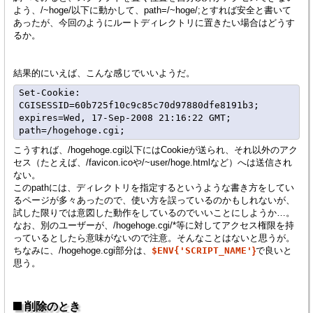
よう、/~hoge/以下に動かして、path=/~hoge/;とすれば安全と書いて
あったが、今回のようにルートディレクトリに置きたい場合はどうす
るか。
結果的にいえば、こんな感じでいいようだ。
Set-Cookie: 
CGISESSID=60b725f10c9c85c70d97880dfe8191b3; 
expires=Wed, 17-Sep-2008 21:16:22 GMT; 
こうすれば、/hogehoge.cgi以下にはCookieが送られ、それ以外のアク
セス（たとえば、/favicon.icoや/~user/hoge.htmlなど）へは送信され
ない。
このpathには、ディレクトリを指定するというような書き方をしてい
るページが多々あったので、使い方を誤っているのかもしれないが、
試した限りでは意図した動作をしているのでいいことにしようか…。
なお、別のユーザーが、/hogehoge.cgi/*等に対してアクセス権限を持
っているとしたら意味がないので注意。そんなことはないと思うが。
ちなみに、/hogehoge.cgi部分は、
$ENV{'SCRIPT_NAME'
}
で良いと
思う。
削除のとき