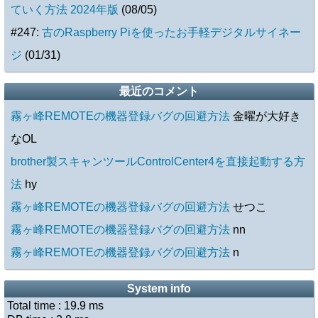
ていく方法 2024年版
(08/05)
#247:
古のRaspberry Piを使ったお手軽デジタルサイネー
ジ
(01/31)
最近のコメント
霧ヶ峰REMOTEの機器登録バグの回避方法
金曜が大好き
なOL
brother製スキャンツールControlCenter4を直接起動する方
法
hy
霧ヶ峰REMOTEの機器登録バグの回避方法
せつこ
霧ヶ峰REMOTEの機器登録バグの回避方法
nn
霧ヶ峰REMOTEの機器登録バグの回避方法
n
System info
Total time :
19.9
ms