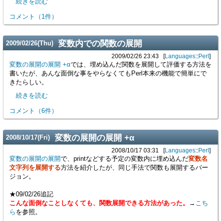
続きを読む
コメント
（
1
件）
変数内での関数の展開
2009
/
02
/
26
(Thu)
2009/02/26 23:43
Languages
::
Perl
変数の展開の展開 +α
では、埋め込んだ関数を展開して評価する方法を
書いたが、あんな面倒な事をやらなくてもPerl本来の機能で簡単にで
きたらしい。
続きを読む
コメント
（
6
件）
変数の展開の展開 +α
2008
/
10
/
17
(Fri)
2008/10/17 03:31
Languages
::
Perl
変数の展開の展開
で、printなどする予定の変数内に埋め込んだ
変数名
文字列を展開する
方法を紹介したが、同じ手法で関数も展開するバー
ジョン。
★09/02/26追記
こんな面倒なことしなくても、関数展開できる方法があった。
→
こち
ら
を参照。