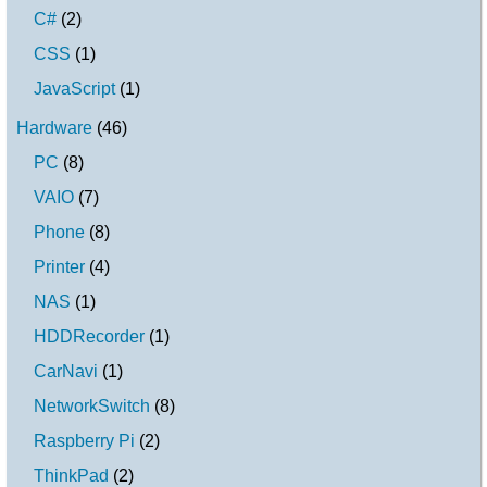
C#
(
2
)
CSS
(
1
)
JavaScript
(
1
)
Hardware
(
46
)
PC
(
8
)
VAIO
(
7
)
Phone
(
8
)
Printer
(
4
)
NAS
(
1
)
HDDRecorder
(
1
)
CarNavi
(
1
)
NetworkSwitch
(
8
)
Raspberry Pi
(
2
)
ThinkPad
(
2
)