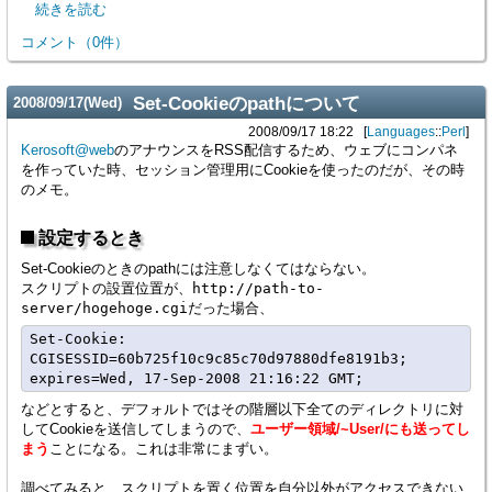
続きを読む
コメント
（
0
件）
Set-Cookieのpathについて
2008
/
09
/
17
(Wed)
2008/09/17 18:22
Languages
::
Perl
Kerosoft@web
のアナウンスをRSS配信するため、ウェブにコンパネ
を作っていた時、セッション管理用にCookieを使ったのだが、その時
のメモ。
設定するとき
Set-Cookieのときのpathには注意しなくてはならない。
スクリプトの設置位置が、
http://path-to-
server/hogehoge.cgi
だった場合、
Set-Cookie: 
CGISESSID=60b725f10c9c85c70d97880dfe8191b3; 
などとすると、デフォルトではその階層以下全てのディレクトリに対
してCookieを送信してしまうので、
ユーザー領域/~User/にも送ってし
まう
ことになる。これは非常にまずい。
調べてみると、スクリプトを置く位置を自分以外がアクセスできない