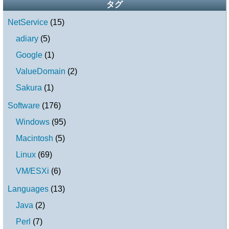
タグ
NetService
(
15
)
adiary
(
5
)
Google
(
1
)
ValueDomain
(
2
)
Sakura
(
1
)
Software
(
176
)
Windows
(
95
)
Macintosh
(
5
)
Linux
(
69
)
VM/ESXi
(
6
)
Languages
(
13
)
Java
(
2
)
Perl
(
7
)