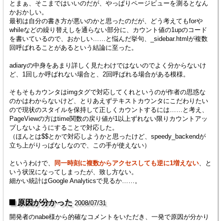
とまぁ、そこまではいいのだが、やっぱりページビューを測るとなん
かおかしい。
最初は自分の書き方が悪いのかと思ったのだが、どう考えてもforや
whileなどの繰り替えしを通らない部分に、カウント値の1upのコード
を書いているので、おかしい……と悩んだ挙句、_sidebar.htmlが複数
回呼ばれることがあるという結論に至った。
adiaryの中身をあまり詳しく見たわけではないのでよく分からないけ
ど、1回しか呼ばれない場合と、2回呼ばれる場合がある模様。
そもそもカウンタはimgタグで対応してくれというのが作者の思惑な
のかはわからないけど、とりあえずテキストカウンタにこだわりたい
ので現状のスタイルを保持して正しくカウントするには……と考え、
PageViewの方はtime関数の戻り値が1以上ずれない限りカウントアッ
プしないようにすることで対応した。
（ほんとは$$とかで対応しようかと思ったけど、speedy_backendが
立ち上がりっぱなしなので、この手が使えない）
というわけで、
同一時刻に複数からアクセスしても逆に1増えない
、と
いう状況になってしまったが、致し方ない。
細かい統計はGoogle Analyticsで見るか……。
原因が分かった
2008/07/31
開発者のnabe様から的確なコメントをいただき、一発で原因が分かり