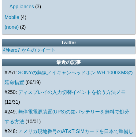
Appliances
(
3
)
Mobile
(
4
)
(none)
(
2
)
Twitter
@kero7 からのツイート
最近の記事
#251:
SONYの無線ノイキャンヘッドホン WH-1000XM3の
延命措置
(06/19)
#250:
ディスプレイの入力切替イベントを拾う方法メモ
(12/31)
#249:
無停電電源装置(UPS)の鉛バッテリーを無料で処分
する方法
(10/01)
#248:
アメリカ現地番号のAT&T SIMカードを日本で準備し