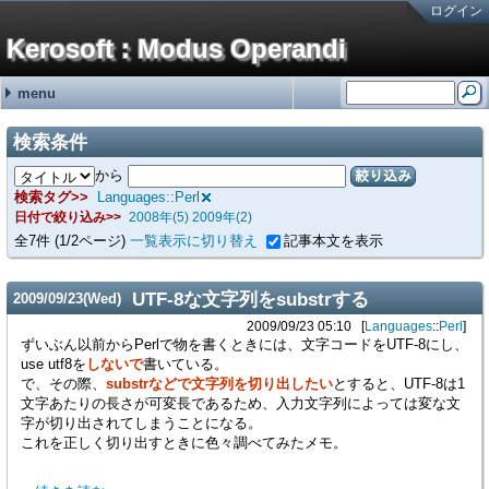
ログイン
Kerosoft : Modus Operandi
menu
#251:
#250:
#249:
#248:
#247:
最近の記事
最近のコメント
タグ
霧ヶ峰REMOTEの機器登録バグの回避方法 金曜が大好きなOL
brother製スキャンツールControlCenter4を直接起動する方法 hy
霧ヶ峰REMOTEの機器登録バグの回避方法 せつこ
霧ヶ峰REMOTEの機器登録バグの回避方法 nn
霧ヶ峰REMOTEの機器登録バグの回避方法 n
NetService (15)
Software (176)
Languages (13)
Hardware (46)
Mobile (4)
(none) (2)
adiary (5)
Google (1)
ValueDomain (2)
Sakura (1)
Windows (95)
Macintosh (5)
Linux (69)
VM/ESXi (6)
Java (2)
Perl (7)
C# (2)
CSS (1)
JavaScript (1)
PC (8)
VAIO (7)
Phone (8)
Printer (4)
NAS (1)
HDDRecorder (1)
CarNavi (1)
NetworkSwitch (8)
Raspberry Pi (2)
ThinkPad (2)
Appliances (3)
検索条件
SONYの無線ノイキャンヘッドホン WH-1000XM3の延命措置 (06/19)
ディスプレイの入力切替イベントを拾う方法メモ (12/31)
無停電電源装置(UPS)の鉛バッテリーを無料で処分する方法 (10/01)
アメリカ現地番号のAT&T SIMカードを日本で準備していく方法 2024年版
古のRaspberry Piを使ったお手軽デジタルサイネージ (01/31)
から
絞り込み
検索タグ
Languages::Perl
日付で絞り込み
2008年(5)
2009年(2)
全
7
件
(1/2ページ)
一覧表示に切り替え
記事本文を表示
UTF-8な文字列をsubstrする
2009
/
09
/
23
(Wed)
2009/09/23 05:10
Languages
::
Perl
ずいぶん以前からPerlで物を書くときには、文字コードをUTF-8にし、
use utf8を
しないで
書いている。
で、その際、
substrなどで文字列を切り出したい
とすると、UTF-8は1
文字あたりの長さが可変長であるため、入力文字列によっては変な文
字が切り出されてしまうことになる。
これを正しく切り出すときに色々調べてみたメモ。