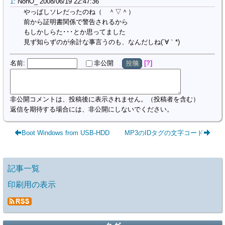
1
:
NonO_
2008/06/19 22:47:36
やっぱしソレだったのね（　＾▽＾）
前から証明書関係で警告されるから
もしかしらた･･･とか思ってました
見ず知らずのが余計な事言うのも、なんだしね(´∀｀*)
名前
:
?
非公開
投稿
非公開コメントは、投稿後に表示されません。（投稿者を含む）
返信を期待する場合には、非公開にしないでください。
Boot Windows from USB-HDD
MP3のIDタグの文字コード
記事一覧
印刷用の表示