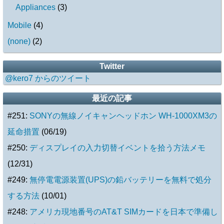
Appliances
(
3
)
Mobile
(
4
)
(none)
(
2
)
Twitter
@kero7 からのツイート
最近の記事
#251:
SONYの無線ノイキャンヘッドホン WH-1000XM3の
延命措置
(06/19)
#250:
ディスプレイの入力切替イベントを拾う方法メモ
(12/31)
#249:
無停電電源装置(UPS)の鉛バッテリーを無料で処分
する方法
(10/01)
#248:
アメリカ現地番号のAT&T SIMカードを日本で準備し