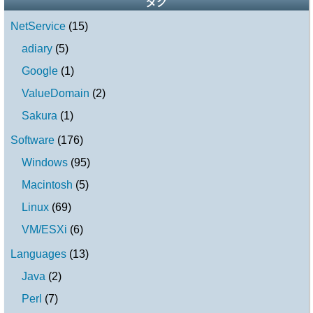
タグ
NetService
(
15
)
adiary
(
5
)
Google
(
1
)
ValueDomain
(
2
)
Sakura
(
1
)
Software
(
176
)
Windows
(
95
)
Macintosh
(
5
)
Linux
(
69
)
VM/ESXi
(
6
)
Languages
(
13
)
Java
(
2
)
Perl
(
7
)