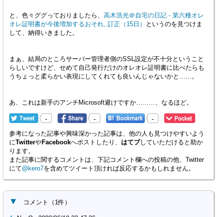
と、色々ググっておりましたら、
高木浩光＠自宅の日記 - 第六種オレ
オレ証明書が今後増加するおそれ, 訂正（15日）
というのを見つけま
して、納得いきました。
まぁ、結局のところサーバー管理者側のSSL設定が不十分ということ
らしいですけど、せめて自己発行だけのオレオレ証明書に比べたらも
うちょっと柔らかい表現にしてくれても良いんじゃないかと……。
あ、これは新手のアンチMicrosoft避けですか………、なるほど。
-
-
-
参考になった記事や興味深かった記事は、他の人も見つけやすいよう
に
Twitter
や
Facebook
へポストしたり、
はてブ
していただけると助か
ります。
また記事に関するコメントは、下記コメント欄への投稿の他、Twitter
にて
@kero7
を含めてツイート頂ければ反応するかもしれません。
コメント
（
1
件）