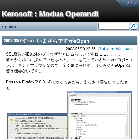
ログイン
Kerosoft : Modus Operandi
menu
#251:
#250:
#249:
#248:
#247:
最近の記事
最近のコメント
タグ
霧ヶ峰REMOTEの機器登録バグの回避方法 金曜が大好きなOL
brother製スキャンツールControlCenter4を直接起動する方法 hy
霧ヶ峰REMOTEの機器登録バグの回避方法 せつこ
霧ヶ峰REMOTEの機器登録バグの回避方法 nn
霧ヶ峰REMOTEの機器登録バグの回避方法 n
NetService (15)
Software (176)
Languages (13)
Hardware (46)
Mobile (4)
(none) (2)
adiary (5)
Google (1)
ValueDomain (2)
Sakura (1)
Windows (95)
Macintosh (5)
Linux (69)
VM/ESXi (6)
Java (2)
Perl (7)
C# (2)
CSS (1)
JavaScript (1)
PC (8)
VAIO (7)
Phone (8)
Printer (4)
NAS (1)
HDDRecorder (1)
CarNavi (1)
NetworkSwitch (8)
Raspberry Pi (2)
ThinkPad (2)
Appliances (3)
いまさらですがeOpen
2008
/
06
/
19
(Thu)
SONYの無線ノイキャンヘッドホン WH-1000XM3の延命措置 (06/19)
ディスプレイの入力切替イベントを拾う方法メモ (12/31)
無停電電源装置(UPS)の鉛バッテリーを無料で処分する方法 (10/01)
アメリカ現地番号のAT&T SIMカードを日本で準備していく方法 2024年版
古のRaspberry Piを使ったお手軽デジタルサイネージ (01/31)
2008/06/19 22:35
Software
::
Windows
SSL警告がIE以外のブラウザだと出るらしいですね……。
ここ
。
前々から小耳に挟んでいたものの、いつも使っているSleipnirではIEコ
ンポーネントブラウザなので、全く気にもせず。（そもそもeOpenは
使う機会ないですし。
Portable Firefox(2.0.0.14)でやってみたら、あっさり警告出ましたさ
ぁ。