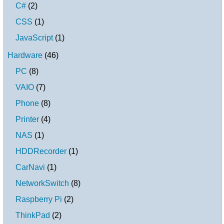
C#
(
2
)
CSS
(
1
)
JavaScript
(
1
)
Hardware
(
46
)
PC
(
8
)
VAIO
(
7
)
Phone
(
8
)
Printer
(
4
)
NAS
(
1
)
HDDRecorder
(
1
)
CarNavi
(
1
)
NetworkSwitch
(
8
)
Raspberry Pi
(
2
)
ThinkPad
(
2
)