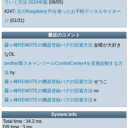
ていく方法 2024年版
(08/05)
#247:
古のRaspberry Piを使ったお手軽デジタルサイネー
ジ
(01/31)
最近のコメント
霧ヶ峰REMOTEの機器登録バグの回避方法
金曜が大好き
なOL
brother製スキャンツールControlCenter4を直接起動する方
法
hy
霧ヶ峰REMOTEの機器登録バグの回避方法
せつこ
霧ヶ峰REMOTEの機器登録バグの回避方法
nn
霧ヶ峰REMOTEの機器登録バグの回避方法
n
System info
Total time :
34.2
ms
DB time :
3
ms