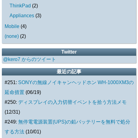
ThinkPad
(
2
)
Appliances
(
3
)
Mobile
(
4
)
(none)
(
2
)
Twitter
@kero7 からのツイート
最近の記事
#251:
SONYの無線ノイキャンヘッドホン WH-1000XM3の
延命措置
(06/19)
#250:
ディスプレイの入力切替イベントを拾う方法メモ
(12/31)
#249:
無停電電源装置(UPS)の鉛バッテリーを無料で処分
する方法
(10/01)