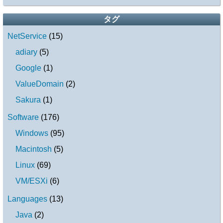
タグ
NetService
(
15
)
adiary
(
5
)
Google
(
1
)
ValueDomain
(
2
)
Sakura
(
1
)
Software
(
176
)
Windows
(
95
)
Macintosh
(
5
)
Linux
(
69
)
VM/ESXi
(
6
)
Languages
(
13
)
Java
(
2
)