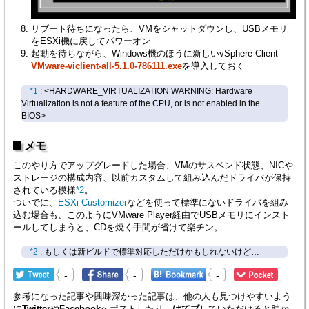
リブート待ちになったら、VMをシャットダウンし、USBメモリ
をESXi機に戻してパワーオン
起動を待ちながら、Windows機のほうに新しいvSphere Client
VMware-viclient-all-5.1.0-786111.exe
を導入しておく
*1
: <HARDWARE_VIRTUALIZATION WARNING: Hardware
Virtualization is not a feature of the CPU, or is not enabled in the
BIOS>
メモ
このやり方でアップグレードした場合、VMのサスペンド状態、NICや
ストレージの構成内容、以前カスタムして組み込んだドライバが保持
されている模様
*2
。
ついでに、
ESXi Customizer
などを使って標準にないドライバを組み
込む場合も、このようにVMware Player経由でUSBメモリにインスト
ールしてしまうと、CDを焼く手間が省けて楽チン。
*2
: もしくは新ビルドで標準対応しただけかもしれないけど…
-
-
-
参考になった記事や興味深かった記事は、他の人も見つけやすいよう
に
Twitter
や
Facebook
へポストしたり、
はてブ
していただけると助か