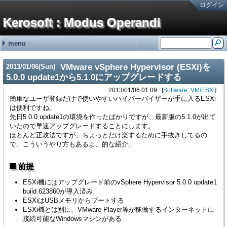
ログイン
Kerosoft : Modus Operandi
menu
#251:
#250:
#249:
#248:
#247:
最近の記事
最近のコメント
タグ
霧ヶ峰REMOTEの機器登録バグの回避方法 金曜が大好きなOL
brother製スキャンツールControlCenter4を直接起動する方法 hy
霧ヶ峰REMOTEの機器登録バグの回避方法 せつこ
霧ヶ峰REMOTEの機器登録バグの回避方法 nn
霧ヶ峰REMOTEの機器登録バグの回避方法 n
NetService (15)
Software (176)
Languages (13)
Hardware (46)
Mobile (4)
(none) (2)
adiary (5)
Google (1)
ValueDomain (2)
Sakura (1)
Windows (95)
Macintosh (5)
Linux (69)
VM/ESXi (6)
Java (2)
Perl (7)
C# (2)
CSS (1)
JavaScript (1)
PC (8)
VAIO (7)
Phone (8)
Printer (4)
NAS (1)
HDDRecorder (1)
CarNavi (1)
NetworkSwitch (8)
Raspberry Pi (2)
ThinkPad (2)
Appliances (3)
VMware vSphere Hypervisor (ESXi)を
2013
/
01
/
06
(Sun)
SONYの無線ノイキャンヘッドホン WH-1000XM3の延命措置 (06/19)
ディスプレイの入力切替イベントを拾う方法メモ (12/31)
無停電電源装置(UPS)の鉛バッテリーを無料で処分する方法 (10/01)
アメリカ現地番号のAT&T SIMカードを日本で準備していく方法 2024年版
古のRaspberry Piを使ったお手軽デジタルサイネージ (01/31)
5.0.0 update1から5.1.0にアップグレードする
2013/01/06 01:09
Software
::
VM/ESXi
簡単なユーザ登録だけで使いやすいハイパーバイザーが手に入るESXi
は便利ですね。
先日5.0.0 update1の環境を作ったばかりですが、最新版の5.1.0が出て
いたので早速アップグレードすることにします。
ほとんど正攻法ですが、ちょっとだけ楽するために手抜きしてるの
で、こういうやり方もあるよ、的な紹介。
前提
ESXi機にはアップグレード前のvSphere Hypervisor 5.0.0 update1
build.623860が導入済み
ESXiはUSBメモリからブートする
ESXi機とは別に、VMware Player等が稼働するインターネットに
接続可能なWindowsマシンがある