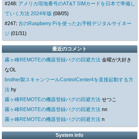
#248:
アメリカ現地番号のAT&T SIMカードを日本で準備し
ていく方法 2024年版
(08/05)
#247:
古のRaspberry Piを使ったお手軽デジタルサイネー
ジ
(01/31)
最近のコメント
霧ヶ峰REMOTEの機器登録バグの回避方法
金曜が大好き
なOL
brother製スキャンツールControlCenter4を直接起動する方
法
hy
霧ヶ峰REMOTEの機器登録バグの回避方法
せつこ
霧ヶ峰REMOTEの機器登録バグの回避方法
nn
霧ヶ峰REMOTEの機器登録バグの回避方法
n
System info