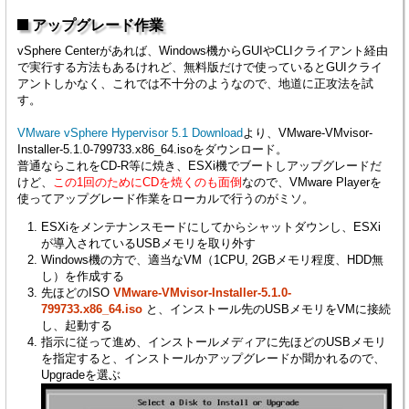
アップグレード作業
vSphere Centerがあれば、Windows機からGUIやCLIクライアント経由
で実行する方法もあるけれど、無料版だけで使っているとGUIクライ
アントしかなく、これでは不十分のようなので、地道に正攻法を試
す。
VMware vSphere Hypervisor 5.1 Download
より、VMware-VMvisor-
Installer-5.1.0-799733.x86_64.isoをダウンロード。
普通ならこれをCD-R等に焼き、ESXi機でブートしアップグレードだ
けど、
この1回のためにCDを焼くのも面倒
なので、VMware Playerを
使ってアップグレード作業をローカルで行うのがミソ。
ESXiをメンテナンスモードにしてからシャットダウンし、ESXi
が導入されているUSBメモリを取り外す
Windows機の方で、適当なVM（1CPU, 2GBメモリ程度、HDD無
し）を作成する
先ほどのISO
VMware-VMvisor-Installer-5.1.0-
799733.x86_64.iso
と、インストール先のUSBメモリをVMに接続
し、起動する
指示に従って進め、インストールメディアに先ほどのUSBメモリ
を指定すると、インストールかアップグレードか聞かれるので、
Upgradeを選ぶ