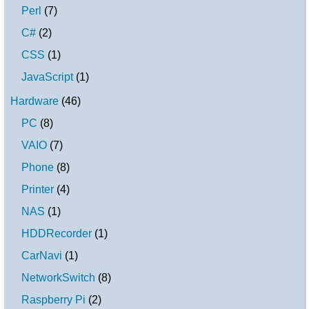
Perl
(
7
)
C#
(
2
)
CSS
(
1
)
JavaScript
(
1
)
Hardware
(
46
)
PC
(
8
)
VAIO
(
7
)
Phone
(
8
)
Printer
(
4
)
NAS
(
1
)
HDDRecorder
(
1
)
CarNavi
(
1
)
NetworkSwitch
(
8
)
Raspberry Pi
(
2
)