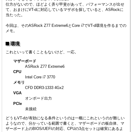
仕方がないので、ほどよく弄り甲斐があって、パフォーマンスが出せ
て、おまけにVT-dに対応しているマザボを探していると、ASRockに
当たった。
今回は、そのASRock Z77 Extreme6とCore i7でVT-d環境を作るまでの
メモ。
環境
これといって書くこともないけど、一応。
マザーボード
ASRock Z77 Extreme6
CPU
Intel Core i7 3770
メモリ
CFD DDR3-1333 4Gx2
VGA
オンボード出力
PCIe
未接続
どうもVT-dが有効になる条件というのは一概にこれというのが難しい
ようなので、分かっている範囲で書くと、マザーボードの板自体、マ
ザーボード上のBIOS/UEFIの対応、CPUの3点セットは確実にあるよ