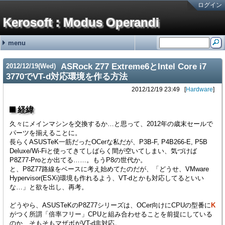
ログイン
Kerosoft : Modus Operandi
menu
#251:
#250:
#249:
#248:
#247:
最近の記事
最近のコメント
タグ
霧ヶ峰REMOTEの機器登録バグの回避方法 金曜が大好きなOL
brother製スキャンツールControlCenter4を直接起動する方法 hy
霧ヶ峰REMOTEの機器登録バグの回避方法 せつこ
霧ヶ峰REMOTEの機器登録バグの回避方法 nn
霧ヶ峰REMOTEの機器登録バグの回避方法 n
NetService (15)
Software (176)
Languages (13)
Hardware (46)
Mobile (4)
(none) (2)
adiary (5)
Google (1)
ValueDomain (2)
Sakura (1)
Windows (95)
Macintosh (5)
Linux (69)
VM/ESXi (6)
Java (2)
Perl (7)
C# (2)
CSS (1)
JavaScript (1)
PC (8)
VAIO (7)
Phone (8)
Printer (4)
NAS (1)
HDDRecorder (1)
CarNavi (1)
NetworkSwitch (8)
Raspberry Pi (2)
ThinkPad (2)
Appliances (3)
ASRock Z77 Extreme6とIntel Core i7
2012
/
12
/
19
(Wed)
SONYの無線ノイキャンヘッドホン WH-1000XM3の延命措置 (06/19)
ディスプレイの入力切替イベントを拾う方法メモ (12/31)
無停電電源装置(UPS)の鉛バッテリーを無料で処分する方法 (10/01)
アメリカ現地番号のAT&T SIMカードを日本で準備していく方法 2024年版
古のRaspberry Piを使ったお手軽デジタルサイネージ (01/31)
3770でVT-d対応環境を作る方法
2012/12/19 23:49
Hardware
経緯
久々にメインマシンを交換するか…と思って、2012年の歳末セールで
パーツを揃えることに。
長らくASUSTeK一筋だったOCerな私だが、P3B-F, P4B266-E, P5B
Deluxe/Wi-Fiと使ってきてしばらく間が空いてしまい、気づけば
P8Z77-Proとか出てる……。もうP8の世代か。
と、P8Z77路線をベースに考え始めてたのだが、「どうせ、VMware
Hypervisor(ESXi)環境も作れるよう、VT-dとかも対応してるといい
な…」と欲を出し、再考。
どうやら、ASUSTeKのP8Z77シリーズは、OCer向けにCPUの型番に
K
がつく所謂「倍率フリー」CPUと組み合わせることを前提にしている
のか、そもそもマザボがVT-d非対応。