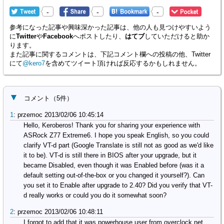
-
-
-
参考になった記事や興味深かった記事は、他の人も見つけやすいよう
に
Twitter
や
Facebook
へポストしたり、
はてブ
していただけると助か
ります。
また記事に関するコメントは、下記コメント欄への投稿の他、Twitter
にて
@kero7
を含めてツイート頂ければ反応するかもしれません。
コメント
（
5
件）
1
:
przemoc
2013/02/06 10:45:14
Hello, Keroberos! Thank you for sharing your experience with 
ASRock Z77 Extreme6. I hope you speak English, so you could 
clarify VT-d part (Google Translate is still not as good as we'd like 
it to be). VT-d is still there in BIOS after your upgrade, but it 
became Disabled, even though it was Enabled before (was it a 
default setting out-of-the-box or you changed it yourself?). Can 
you set it to Enable after upgrade to 2.40? Did you verify that VT-
d really works or could you do it somewhat soon?
2
:
przemoc
2013/02/06 10:48:11
I forgot to add that it was powerhouse user from overclock.net 