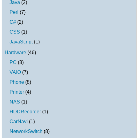
Java
(
2
)
Perl
(
7
)
C#
(
2
)
CSS
(
1
)
JavaScript
(
1
)
Hardware
(
46
)
PC
(
8
)
VAIO
(
7
)
Phone
(
8
)
Printer
(
4
)
NAS
(
1
)
HDDRecorder
(
1
)
CarNavi
(
1
)
NetworkSwitch
(
8
)