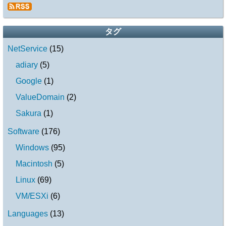
タグ
NetService
(
15
)
adiary
(
5
)
Google
(
1
)
ValueDomain
(
2
)
Sakura
(
1
)
Software
(
176
)
Windows
(
95
)
Macintosh
(
5
)
Linux
(
69
)
VM/ESXi
(
6
)
Languages
(
13
)