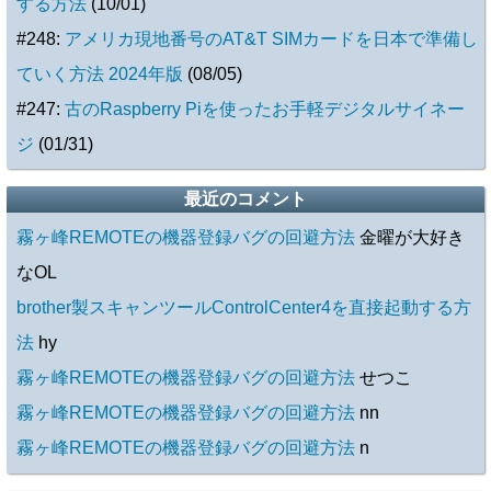
する方法
(10/01)
#248:
アメリカ現地番号のAT&T SIMカードを日本で準備し
ていく方法 2024年版
(08/05)
#247:
古のRaspberry Piを使ったお手軽デジタルサイネー
ジ
(01/31)
最近のコメント
霧ヶ峰REMOTEの機器登録バグの回避方法
金曜が大好き
なOL
brother製スキャンツールControlCenter4を直接起動する方
法
hy
霧ヶ峰REMOTEの機器登録バグの回避方法
せつこ
霧ヶ峰REMOTEの機器登録バグの回避方法
nn
霧ヶ峰REMOTEの機器登録バグの回避方法
n