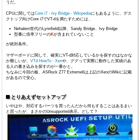
うだ。
CPUに関しては
Core i7 - Ivy Bridge - Wikipedia
にもあるように、デス
クトップ向けCore i7でVT-dを満たすためには、
Nehalem世代のLynnfield以降、Sandy Bridge、Ivy Bridge
型番に倍率フリーの
K
が含まれていないこと
が絶対条件。
マザーボードに関して、確実にVT-d対応しているかを探すのはなかな
か難しいが、
VTd HowTo - Xen
や、ググって実際に動作した実績のあ
る人の書き込みを探すのが一番かと。
ちなみに今回の板、ASRock Z77 Extreme6は上記のXenのWikiに記載
があるので安心。
とりあえずセットアップ
いやはや、対応するパーツを買ったんだから何もすることはあるまい
と思ったが、まさかのUnsupported表示。どして？