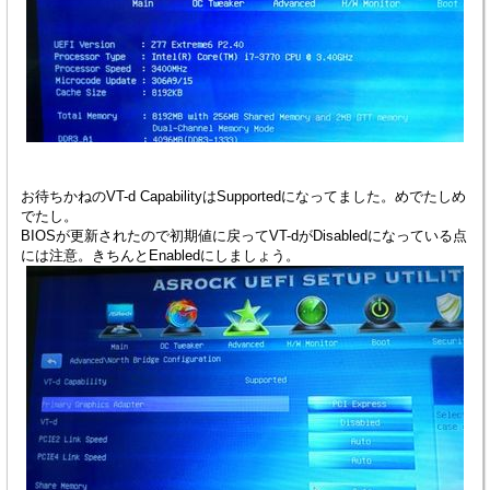
お待ちかねのVT-d CapabilityはSupportedになってました。めでたしめ
でたし。
BIOSが更新されたので初期値に戻ってVT-dがDisabledになっている点
には注意。きちんとEnabledにしましょう。