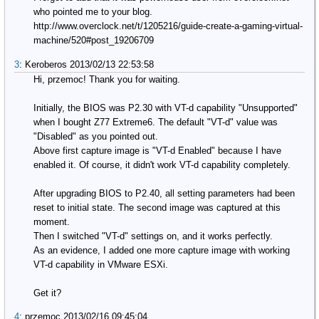
who pointed me to your blog. 
http://www.overclock.net/t/1205216/guide-create-a-gaming-virtual-
machine/520#post_19206709
3
:
Keroberos
2013/02/13 22:53:58
Hi, przemoc! Thank you for waiting.
Initially, the BIOS was P2.30 with VT-d capability "Unsupported" 
when I bought Z77 Extreme6. The default "VT-d" value was 
"Disabled" as you pointed out.
Above first capture image is "VT-d Enabled" because I have 
enabled it. Of course, it didn't work VT-d capability completely.
After upgrading BIOS to P2.40, all setting parameters had been 
reset to initial state. The second image was captured at this 
moment.
Then I switched "VT-d" settings on, and it works perfectly.
As an evidence, I added one more capture image with working 
VT-d capability in VMware ESXi.
Get it?
4
:
przemoc
2013/02/16 09:45:04