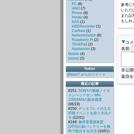
PC
(
8
)
参考に
VAIO
(
7
)
いただ
Phone
(
8
)
また記
Printer
(
4
)
もしれ
NAS
(
1
)
HDDRecorder
(
1
)
CarNavi
(
1
)
NetworkSwitch
(
8
)
Raspberry Pi
(
2
)
コメ
ThinkPad
(
2
)
名前
:
Appliances
(
3
)
Mobile
(
4
)
(none)
(
2
)
Twitter
非公開
@kero7 からのツイート
返信を
最近の記事
#251:
SONYの無線ノイキ
ャンヘッドホン WH-
1000XM3の延命措置
(06/19)
#250:
ディスプレイの入力
切替イベントを拾う方法メ
モ
(12/31)
#249:
無停電電源装置
(UPS)の鉛バッテリーを無
料で処分する方法
(10/01)