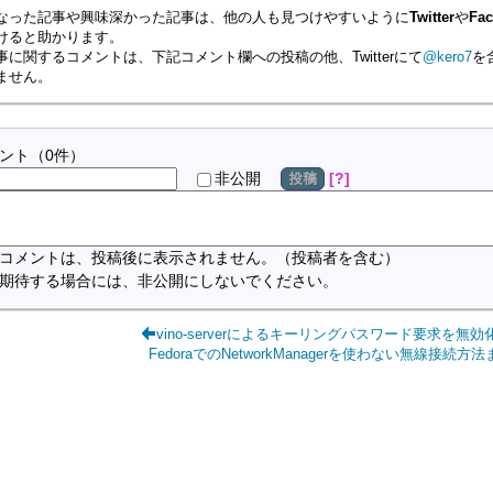
なった記事や興味深かった記事は、他の人も見つけやすいように
Twitter
や
Fa
けると助かります。
事に関するコメントは、下記コメント欄への投稿の他、Twitterにて
@kero7
を
ません。
ント
（
0
件）
?
非公開
投稿
コメントは、投稿後に表示されません。（投稿者を含む）
期待する場合には、非公開にしないでください。
vino-serverによるキーリングパスワード要求を無効
FedoraでのNetworkManagerを使わない無線接続方