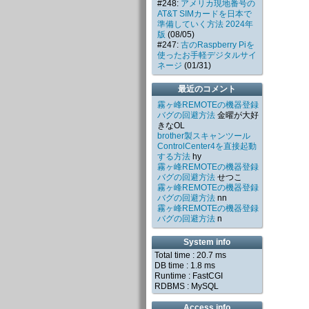
#248:
アメリカ現地番号の
AT&T SIMカードを日本で
準備していく方法 2024年
版
(08/05)
#247:
古のRaspberry Piを
使ったお手軽デジタルサイ
ネージ
(01/31)
最近のコメント
霧ヶ峰REMOTEの機器登録
バグの回避方法
金曜が大好
きなOL
brother製スキャンツール
ControlCenter4を直接起動
する方法
hy
霧ヶ峰REMOTEの機器登録
バグの回避方法
せつこ
霧ヶ峰REMOTEの機器登録
バグの回避方法
nn
霧ヶ峰REMOTEの機器登録
バグの回避方法
n
System info
Total time :
20.7
ms
DB time :
1.8
ms
Runtime : FastCGI
RDBMS : MySQL
Access info