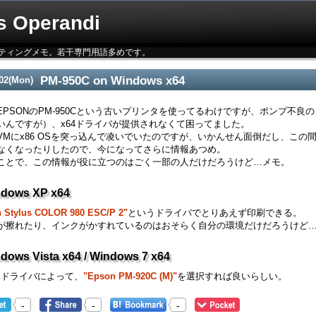
s Operandi
ーティングメモ。若干専門用語多めです。
PM-950C on Windows x64
02
(Mon)
EPSONのPM-950Cという古いプリンタを使ってるわけですが、ポンプ不
いんですが）、x64ドライバが提供されなくて困ってました。
VMにx86 OSを突っ込んで凌いでいたのですが、いかんせん面倒だし、この間VM
なくなったりしたので、今になってさらに情報あつめ。
ことで、この情報が役に立つのはごく一部の人だけだろうけど…メモ。
dows XP x64
 Stylus COLOR 980 ESC/P 2"
というドライバでとりあえず印刷できる。
が擦れたり、インクがかすれているのはおそらく自分の環境だけだろうけど
dows Vista x64 / Windows 7 x64
準ドライバによって、
"Epson PM-920C (M)"
を選択すれば良いらしい。
-
-
-