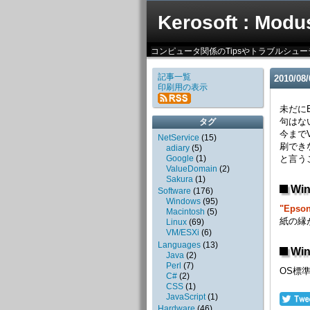
Kerosoft : Modu
コンピュータ関係のTipsやトラブルシュ
記事一覧
2010
/
08
/
印刷用の表示
未だに
句はな
タグ
今まで
NetService
(
15
)
刷でき
adiary
(
5
)
Google
(
1
)
と言う
ValueDomain
(
2
)
Sakura
(
1
)
Win
Software
(
176
)
Windows
(
95
)
"Epson
Macintosh
(
5
)
紙の縁
Linux
(
69
)
VM/ESXi
(
6
)
Languages
(
13
)
Win
Java
(
2
)
Perl
(
7
)
OS標
C#
(
2
)
CSS
(
1
)
JavaScript
(
1
)
Hardware
(
46
)