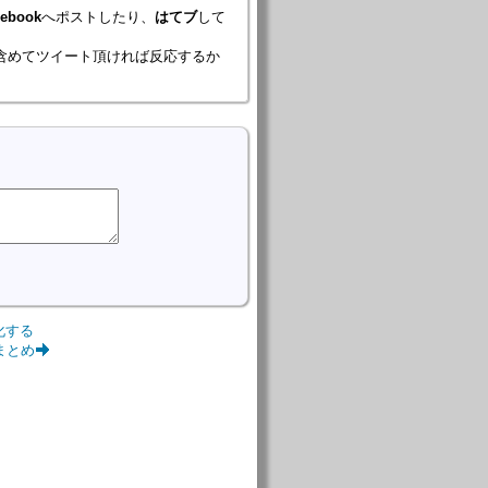
cebook
へポストしたり、
はてブ
して
含めてツイート頂ければ反応するか
化する
法まとめ