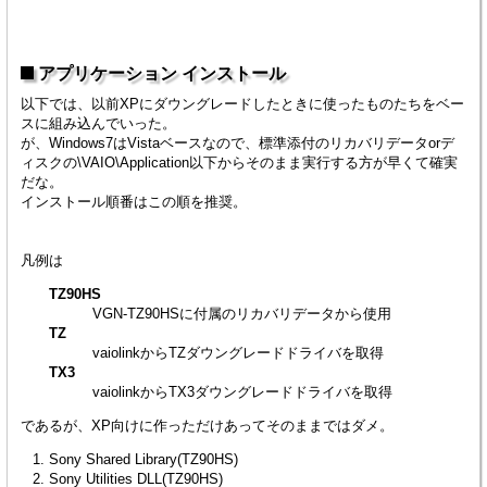
アプリケーション インストール
以下では、以前XPにダウングレードしたときに使ったものたちをベー
スに組み込んでいった。
が、Windows7はVistaベースなので、標準添付のリカバリデータorデ
ィスクの\VAIO\Application以下からそのまま実行する方が早くて確実
だな。
インストール順番はこの順を推奨。
凡例は
TZ90HS
VGN-TZ90HSに付属のリカバリデータから使用
TZ
vaiolinkからTZダウングレードドライバを取得
TX3
vaiolinkからTX3ダウングレードドライバを取得
であるが、XP向けに作っただけあってそのままではダメ。
Sony Shared Library(TZ90HS)
Sony Utilities DLL(TZ90HS)