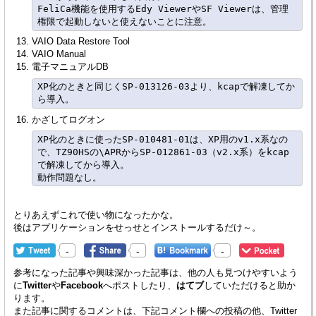
FeliCa機能を使用するEdy ViewerやSF Viewerは、管理
VAIO Data Restore Tool
VAIO Manual
電子マニュアルDB
XP化のときと同じくSP-013126-03より、kcapで解凍してか
かざしてログオン
XP化のときに使ったSP-010481-01は、XP用のv1.x系なの
で、TZ90HSの\APRからSP-012861-03（v2.x系）をkcap
で解凍してから導入。

とりあえずこれで使い物になったかな。
後はアプリケーションをせっせとインストールするだけ～。
-
-
-
参考になった記事や興味深かった記事は、他の人も見つけやすいよう
に
Twitter
や
Facebook
へポストしたり、
はてブ
していただけると助か
ります。
また記事に関するコメントは、下記コメント欄への投稿の他、Twitter