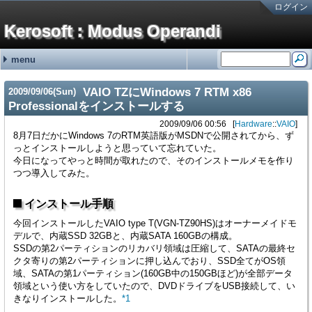
ログイン
Kerosoft : Modus Operandi
menu
#251:
#250:
#249:
#248:
#247:
最近の記事
最近のコメント
タグ
霧ヶ峰REMOTEの機器登録バグの回避方法 金曜が大好きなOL
brother製スキャンツールControlCenter4を直接起動する方法 hy
霧ヶ峰REMOTEの機器登録バグの回避方法 せつこ
霧ヶ峰REMOTEの機器登録バグの回避方法 nn
霧ヶ峰REMOTEの機器登録バグの回避方法 n
NetService (15)
Software (176)
Languages (13)
Hardware (46)
Mobile (4)
(none) (2)
adiary (5)
Google (1)
ValueDomain (2)
Sakura (1)
Windows (95)
Macintosh (5)
Linux (69)
VM/ESXi (6)
Java (2)
Perl (7)
C# (2)
CSS (1)
JavaScript (1)
PC (8)
VAIO (7)
Phone (8)
Printer (4)
NAS (1)
HDDRecorder (1)
CarNavi (1)
NetworkSwitch (8)
Raspberry Pi (2)
ThinkPad (2)
Appliances (3)
VAIO TZにWindows 7 RTM x86
2009
/
09
/
06
(Sun)
SONYの無線ノイキャンヘッドホン WH-1000XM3の延命措置 (06/19)
ディスプレイの入力切替イベントを拾う方法メモ (12/31)
無停電電源装置(UPS)の鉛バッテリーを無料で処分する方法 (10/01)
アメリカ現地番号のAT&T SIMカードを日本で準備していく方法 2024年版
古のRaspberry Piを使ったお手軽デジタルサイネージ (01/31)
Professionalをインストールする
2009/09/06 00:56
Hardware
::
VAIO
8月7日だかにWindows 7のRTM英語版がMSDNで公開されてから、ず
っとインストールしようと思っていて忘れていた。
今日になってやっと時間が取れたので、そのインストールメモを作り
つつ導入してみた。
インストール手順
今回インストールしたVAIO type T(VGN-TZ90HS)はオーナーメイドモ
デルで、内蔵SSD 32GBと、内蔵SATA 160GBの構成。
SSDの第2パーティションのリカバリ領域は圧縮して、SATAの最終セ
クタ寄りの第2パーティションに押し込んでおり、SSD全てがOS領
域、SATAの第1パーティション(160GB中の150GBほど)が全部データ
領域という使い方をしていたので、DVDドライブをUSB接続して、い
きなりインストールした。
*1