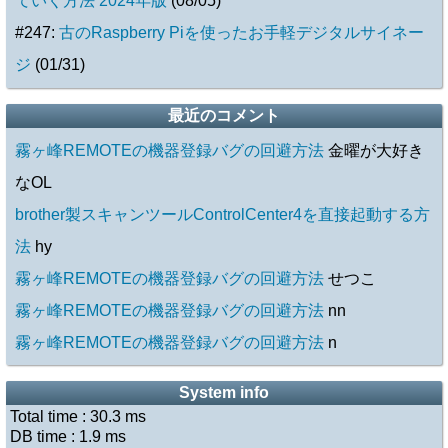
ていく方法 2024年版
(08/05)
#247:
古のRaspberry Piを使ったお手軽デジタルサイネー
ジ
(01/31)
最近のコメント
霧ヶ峰REMOTEの機器登録バグの回避方法
金曜が大好き
なOL
brother製スキャンツールControlCenter4を直接起動する方
法
hy
霧ヶ峰REMOTEの機器登録バグの回避方法
せつこ
霧ヶ峰REMOTEの機器登録バグの回避方法
nn
霧ヶ峰REMOTEの機器登録バグの回避方法
n
System info
Total time :
30.3
ms
DB time :
1.9
ms