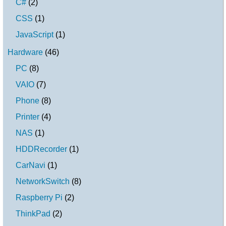
C#
(
2
)
CSS
(
1
)
JavaScript
(
1
)
Hardware
(
46
)
PC
(
8
)
VAIO
(
7
)
Phone
(
8
)
Printer
(
4
)
NAS
(
1
)
HDDRecorder
(
1
)
CarNavi
(
1
)
NetworkSwitch
(
8
)
Raspberry Pi
(
2
)
ThinkPad
(
2
)