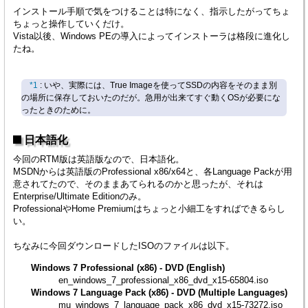
インストール手順で気をつけることは特になく、指示したがってちょ
ちょっと操作していくだけ。
Vista以後、Windows PEの導入によってインストーラは格段に進化し
たね。
*1
: いや、実際には、True Imageを使ってSSDの内容をそのまま別
の場所に保存しておいたのだが。急用が出来てすぐ動くOSが必要にな
ったときのために。
日本語化
今回のRTM版は英語版なので、日本語化。
MSDNからは英語版のProfessional x86/x64と、各Language Packが用
意されてたので、そのままあてられるのかと思ったが、それは
Enterprise/Ultimate Editionのみ。
ProfessionalやHome Premiumはちょっと小細工をすればできるらし
い。
ちなみに今回ダウンロードしたISOのファイルは以下。
Windows 7 Professional (x86) - DVD (English)
en_windows_7_professional_x86_dvd_x15-65804.iso
Windows 7 Language Pack (x86) - DVD (Multiple Languages)
mu_windows_7_language_pack_x86_dvd_x15-73272.iso