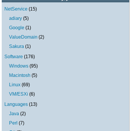
NetService
(
15
)
adiary
(
5
)
Google
(
1
)
ValueDomain
(
2
)
Sakura
(
1
)
Software
(
176
)
Windows
(
95
)
Macintosh
(
5
)
Linux
(
69
)
VM/ESXi
(
6
)
Languages
(
13
)
Java
(
2
)
Perl
(
7
)