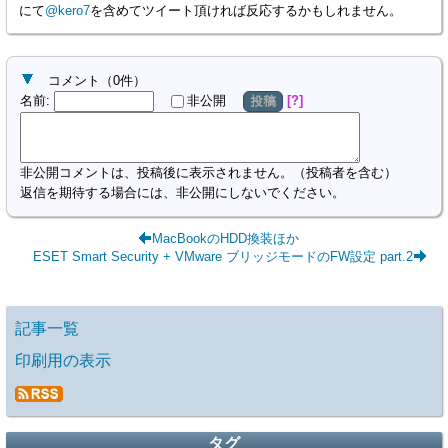
にて
@kero7
を含めてツイート頂ければ反応するかもしれません。
コメント
（
0
件）
名前
:
?
非公開
投稿
非公開コメントは、投稿後に表示されません。（投稿者を含む）
返信を期待する場合には、非公開にしないでください。
MacBookのHDD換装ほか
ESET Smart Security + VMware ブリッジモードのFW設定 part.2
記事一覧
印刷用の表示
タグ