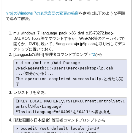
hirojiのWindows 7の表示言語の変更の秘密
を参考に以下のような手順
で進めて解決。
mu_windows_7_language_pack_x86_dvd_x15-73272.isoを
DAEMON Tools等でマウントするか、WinRAR等のアーカイバで
開くか、DVDに焼いて、\langpacks\ja-jp\lp.cabを取り出してデス
クトップに置いておく。
[Langpackの適用] 管理者コマンドプロンプト
*2
から
> dism /online /Add-Package 
/PackagePath:C:\Users\Kero\Desktop\lp.cab

...(数分かかる)...

The operation completed successfully.と出たら完
レジストリを変更。
[HKEY_LOCAL_MACHINE\SYSTEM\CurrentControlSet\C
ontrol\Nls\Language]

[起動画面を日本語化] 管理者コマンドプロンプトから
> bcdedit /set default locale ja-JP
