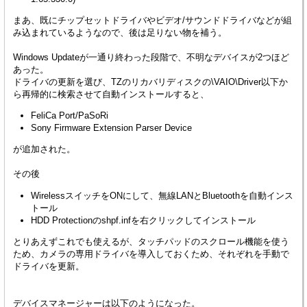
まあ、既にチップセットドライバやビデオ/サウンドドライバなどが組
み込まれているようなので、後は足りない物を補う。
Windows Updateが一通り終わった段階で、不明なデバイスが2つほど
あった。
ドライバの更新を選び、TZのリカバリディスクの\VAIO\Driver以下か
ら再帰的に検索させて自動インストールすると、
FeliCa Port/PaSoRi
Sony Firmware Extension Parser Device
が追加された。
その後
WirelessスイッチをONにして、無線LANとBluetoothを自動インス
トール
HDD Protectionのshpf.infを右クリックしてインストール
とりあえずこれでも使えるが、タッチパッドのスクロール機能を使う
ため、カメラの専用ドライバを導入しておくため、それぞれを手動で
ドライバを更新。
デバイスマネージャーは以下のようになった。